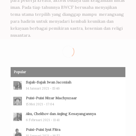
para pekerja kreatif, aktivis budaya dan keagamaan lintas
iman. Pada tiap tahunnya BWCF berusaha menyajikan
tema utama terpilih yang dianggap mampu merangsang
para hadirin untuk menyadari kembali keunikan dan
kekayaan berbagai pemikiran sastra, kesenian dan religi
nusantara.
Popular
Sajak-Sajak Iwan Jaconiah
14 Januari 2021 - 15:46
Puisi-Puisi Nizar Machyuzaar
15 Mei 2021 - 17:04
Aku, Chekhov dan Anjing Kesayangannya
6 Februari 2021 - 11:41
Puisi-Puisi Iyut Fitra
10 Januari 2021 - 16:52