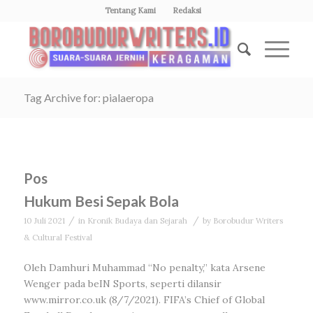
Tentang Kami
Redaksi
Tag Archive for: pialaeropa
Pos
Hukum Besi Sepak Bola
/
/
10 Juli 2021
in
Kronik Budaya dan Sejarah
by
Borobudur Writers
& Cultural Festival
Oleh Damhuri Muhammad “No penalty,” kata Arsene
Wenger pada beIN Sports, seperti dilansir
www.mirror.co.uk (8/7/2021). FIFA’s Chief of Global