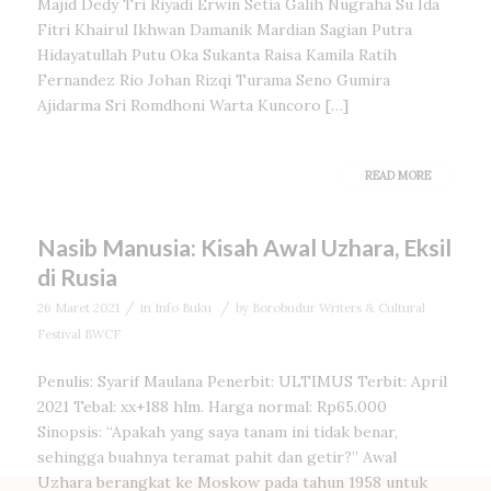
Majid Dedy Tri Riyadi Erwin Setia Galih Nugraha Su Ida
Fitri Khairul Ikhwan Damanik Mardian Sagian Putra
Hidayatullah Putu Oka Sukanta Raisa Kamila Ratih
Fernandez Rio Johan Rizqi Turama Seno Gumira
Ajidarma Sri Romdhoni Warta Kuncoro […]
READ MORE
Nasib Manusia: Kisah Awal Uzhara, Eksil
di Rusia
/
/
26 Maret 2021
in
Info Buku
by
Borobudur Writers & Cultural
Festival BWCF
Penulis: Syarif Maulana Penerbit: ULTIMUS Terbit: April
2021 Tebal: xx+188 hlm. Harga normal: Rp65.000
Sinopsis: “Apakah yang saya tanam ini tidak benar,
sehingga buahnya teramat pahit dan getir?” Awal
Uzhara berangkat ke Moskow pada tahun 1958 untuk