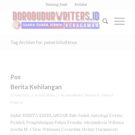
Tentang Kami
Redaksi
Tag Archive for: penerbitultimus
Pos
Berita Kehilangan
/
/
25 Juni 2021
in
Info Buku
by
Borobudur Writers & Cultural
Festival
Judul: BERITA KEHILANGAN Sub-Judul: Antologi Cerita
Pendek Penghilangan Paksa Penulis: Alexandreia Wibawa
Aoelia M. Chris Wibisana Cornelius Helmy Darmawati