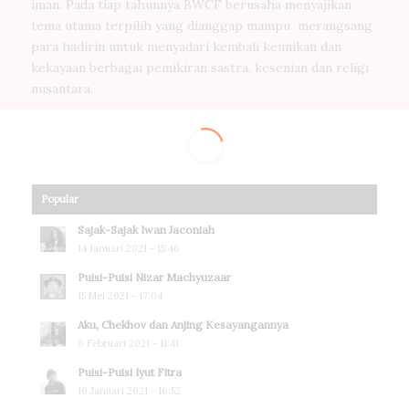
iman. Pada tiap tahunnya BWCF berusaha menyajikan
tema utama terpilih yang dianggap mampu merangsang
para hadirin untuk menyadari kembali keunikan dan
kekayaan berbagai pemikiran sastra, kesenian dan religi
nusantara.
Popular
Sajak-Sajak Iwan Jaconiah
14 Januari 2021 - 15:46
Puisi-Puisi Nizar Machyuzaar
15 Mei 2021 - 17:04
Aku, Chekhov dan Anjing Kesayangannya
6 Februari 2021 - 11:41
Puisi-Puisi Iyut Fitra
10 Januari 2021 - 16:52