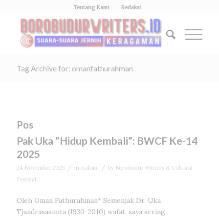
Tentang Kami
Redaksi
Tag Archive for: omanfathurahman
Pos
Pak Uka “Hidup Kembali”: BWCF Ke-14
2025
/
/
24 November 2025
in
Kolom
by
Borobudur Writers & Cultural
Festival
Oleh Oman Fathurahman* Semenjak Dr. Uka
Tjandrasasmita (1930-2010) wafat, saya sering