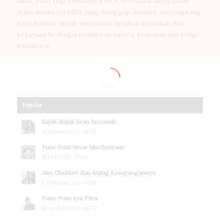
iman. Pada tiap tahunnya BWCF berusaha menyajikan
tema utama terpilih yang dianggap mampu merangsang
para hadirin untuk menyadari kembali keunikan dan
kekayaan berbagai pemikiran sastra, kesenian dan religi
nusantara.
Popular
Sajak-Sajak Iwan Jaconiah
14 Januari 2021 - 15:46
Puisi-Puisi Nizar Machyuzaar
15 Mei 2021 - 17:04
Aku, Chekhov dan Anjing Kesayangannya
6 Februari 2021 - 11:41
Puisi-Puisi Iyut Fitra
10 Januari 2021 - 16:52