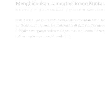
Menghidupkan Lamentasi Romo Kuntar
/
/
18 Juli 2021
in
Tajuk Rencana BWCF
by
Borobudur Writers & Cultu
Hari hari ini yang kita butuhkan adalah kekuatan batin. 
kembali hidup normal. Di mana-mana di dunia angka mere
kebijakan warganya boleh melepas masker, kembali dise
bahwa negaranya – sudah mulai […]