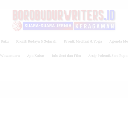
 Buku
Kronik Budaya & Sejarah
Kronik Meditasi & Yoga
Agenda Med
Wawancara
Apa Kabar
Info Seni dan Film
Arsip Polemik Seni Rupa