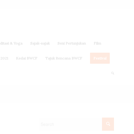
itasi & Yoga
Sajak-sajak
Seni Pertunjukan
Film
 2021
Kedai BWCF
Tajuk Rencana BWCF
Festival