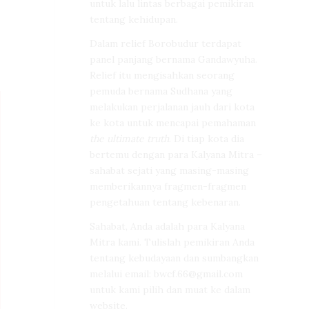
untuk lalu lintas berbagai pemikiran
tentang kehidupan.
Dalam relief Borobudur terdapat
panel panjang bernama Gandawyuha.
Relief itu mengisahkan seorang
pemuda bernama Sudhana yang
melakukan perjalanan jauh dari kota
ke kota untuk mencapai pemahaman
the ultimate truth
. Di tiap kota dia
bertemu dengan para Kalyana Mitra –
sahabat sejati yang masing-masing
memberikannya fragmen-fragmen
pengetahuan tentang kebenaran.
Sahabat, Anda adalah para Kalyana
Mitra kami. Tulislah pemikiran Anda
tentang kebudayaan dan sumbangkan
melalui email:
bwcf.66@gmail.com
untuk kami pilih dan muat ke dalam
website.