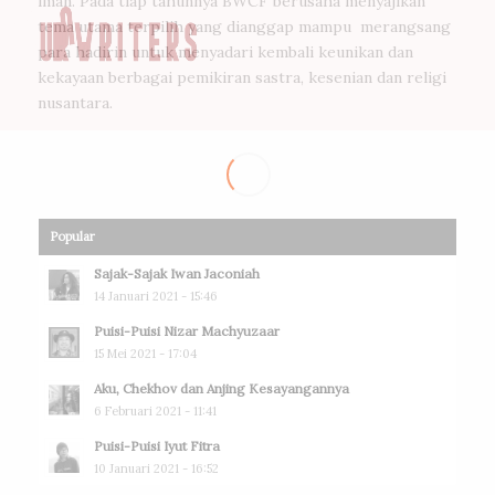
iman. Pada tiap tahunnya BWCF berusaha menyajikan
tema utama terpilih yang dianggap mampu merangsang
para hadirin untuk menyadari kembali keunikan dan
kekayaan berbagai pemikiran sastra, kesenian dan religi
nusantara.
Popular
Sajak-Sajak Iwan Jaconiah
14 Januari 2021 - 15:46
Puisi-Puisi Nizar Machyuzaar
15 Mei 2021 - 17:04
Aku, Chekhov dan Anjing Kesayangannya
6 Februari 2021 - 11:41
Puisi-Puisi Iyut Fitra
10 Januari 2021 - 16:52