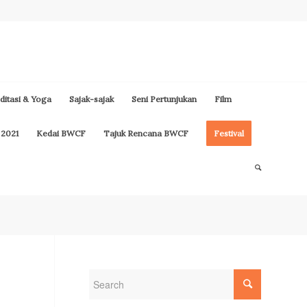
itasi & Yoga
Sajak-sajak
Seni Pertunjukan
Film
 2021
Kedai BWCF
Tajuk Rencana BWCF
Festival