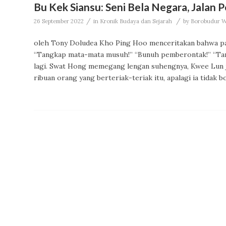
Bu Kek Siansu: Seni Bela Negara, Jalan
/
/
26 September 2022
in
Kronik Budaya dan Sejarah
by
Borobudur Wr
oleh Tony Doludea Kho Ping Hoo menceritakan bahwa pad
“Tangkap mata-mata musuh!” “Bunuh pemberontak!” “Ta
lagi. Swat Hong memegang lengan suhengnya, Kwee Lun j
ribuan orang yang berteriak-teriak itu, apalagi ia tidak b