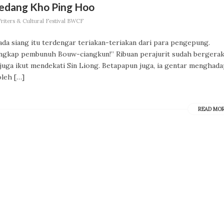
 Pedang Kho Ping Hoo
iters & Cultural Festival BWCF
a siang itu terdengar teriakan-teriakan dari para pengepung.
ngkap pembunuh Bouw-ciangkun!” Ribuan perajurit sudah bergera
uga ikut mendekati Sin Liong. Betapapun juga, ia gentar menghada
oleh […]
READ MO