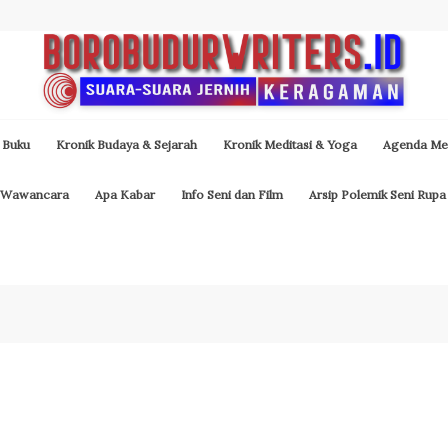
 Buku
Kronik Budaya & Sejarah
Kronik Meditasi & Yoga
Agenda Med
Wawancara
Apa Kabar
Info Seni dan Film
Arsip Polemik Seni Rupa