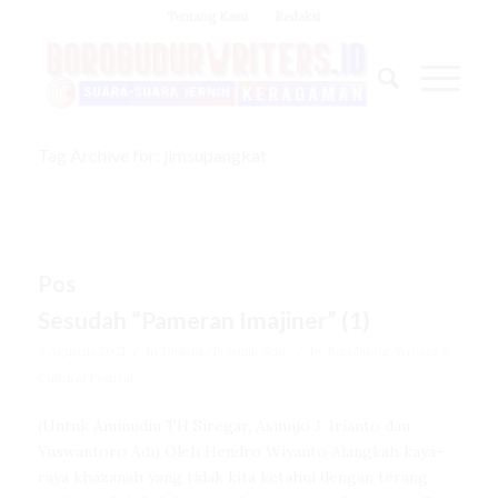
Tentang Kami
Redaksi
Tag Archive for: jimsupangkat
Pos
Sesudah “Pameran Imajiner” (1)
/
/
9 Agustus 2021
in
Diskusi/Polemik Seni
by
Borobudur Writers &
Cultural Festival
(Untuk Aminudin TH Siregar, Asmujo J. Irianto dan
Yuswantoro Adi) Oleh Hendro Wiyanto Alangkah kaya-
raya khazanah yang tidak kita ketahui dengan terang