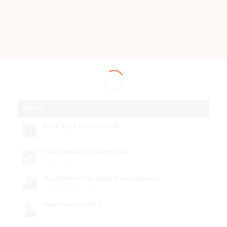
iman. Pada tiap tahunnya BWCF berusaha menyajikan
tema utama terpilih yang dianggap mampu merangsang
para hadirin untuk menyadari kembali keunikan dan
kekayaan berbagai pemikiran sastra, kesenian dan religi
nusantara.
Popular
Sajak-Sajak Iwan Jaconiah
14 Januari 2021 - 15:46
Puisi-Puisi Nizar Machyuzaar
15 Mei 2021 - 17:04
Aku, Chekhov dan Anjing Kesayangannya
6 Februari 2021 - 11:41
Puisi-Puisi Iyut Fitra
10 Januari 2021 - 16:52