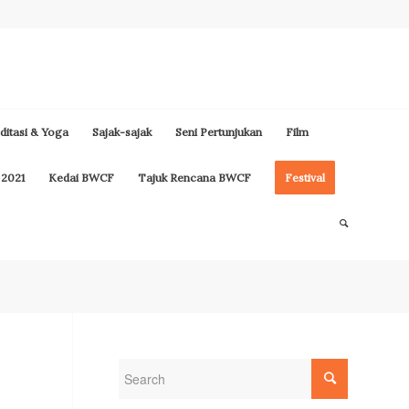
itasi & Yoga
Sajak-sajak
Seni Pertunjukan
Film
 2021
Kedai BWCF
Tajuk Rencana BWCF
Festival