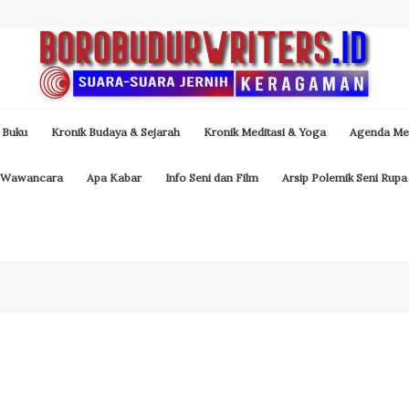
 Buku
Kronik Budaya & Sejarah
Kronik Meditasi & Yoga
Agenda Med
Wawancara
Apa Kabar
Info Seni dan Film
Arsip Polemik Seni Rupa