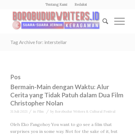
Tentang Kami
Redaksi
Tag Archive for: interstellar
Pos
Bermain-Main dengan Waktu: Alur
Cerita yang Tidak Patuh dalam Dua Film
Christopher Nolan
/
/
31 Juli 2021
in
Film
by
Borobudur Writers & Cultural Festival
Oleh Eko Fangohoy You want to go see a film that
surprises you in some way. Not for the sake of it, but