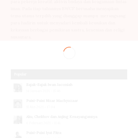
para pekerja kreatif, aktivis budaya dan keagamaan lintas
iman. Pada tiap tahunnya BWCF berusaha menyajikan
tema utama terpilih yang dianggap mampu merangsang
para hadirin untuk menyadari kembali keunikan dan
kekayaan berbagai pemikiran sastra, kesenian dan religi
nusantara.
Popular
Sajak-Sajak Iwan Jaconiah
14 Januari 2021 - 15:46
Puisi-Puisi Nizar Machyuzaar
15 Mei 2021 - 17:04
Aku, Chekhov dan Anjing Kesayangannya
6 Februari 2021 - 11:41
Puisi-Puisi Iyut Fitra