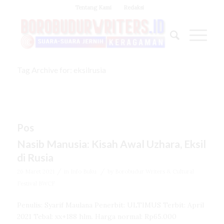
Tentang Kami
Redaksi
Tag Archive for: eksilrusia
Pos
Nasib Manusia: Kisah Awal Uzhara, Eksil
di Rusia
/
/
26 Maret 2021
in
Info Buku
by
Borobudur Writers & Cultural
Festival BWCF
Penulis: Syarif Maulana Penerbit: ULTIMUS Terbit: April
2021 Tebal: xx+188 hlm. Harga normal: Rp65.000