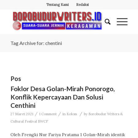
Tentang Kami
Redaksi
Tag Archive for: chentini
Pos
Foklor Desa Golan-Mirah Ponorogo,
Konflik Kepercayaan Dan Solusi
Centhini
/
/
/
27 Maret 2021
1 Comment
in
Kolom
by
Borobudur Writers &
Cultural Festival BWCF
Oleh Frengki Nur Fariya Pratama 1 Golan-Mirah identik