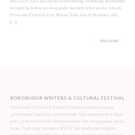
Mei 2021. Para peziarah berbondong-bondong memasuki
kompleks kuburan desa pada momen lebaran itu. Jika di
Peru ada Festival Ayar Mayar Killa dan di Meksiko ada
[…]
READ MORE
BOROBUDUR WRITERS & CULTURAL FESTIVAL
Borobudur Writers & Cultural Festival
adalah wahana
pertemuan bagi para penulis baik fiksi maupun non fiksi,
para pekerja kreatif, aktivis budaya dan keagamaan lintas
iman. Pada tiap tahunnya BWCF berusaha menyajikan
tema utama terpilih yang dianggap mampu merangsang