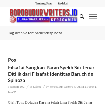
Tentang Kami
Redaksi
Tag Archive for: baruchdespinoza
Pos
Filsafat Sangkan-Paran Syekh Siti Jenar
Ditilik dari Filsafat Identitas Baruch de
Spinoza
/
/
3 Januari 2021
in
Kolom
by
Borobudur Writers & Cultural Festival
BWCF
Oleh Tony Doludea Karena telah lama Syekh Siti Jenar