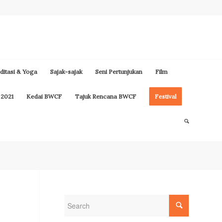
itasi & Yoga
Sajak-sajak
Seni Pertunjukan
Film
 2021
Kedai BWCF
Tajuk Rencana BWCF
Festival