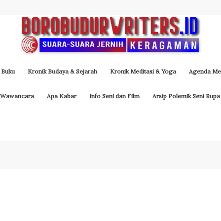
 Buku
Kronik Budaya & Sejarah
Kronik Meditasi & Yoga
Agenda Med
Wawancara
Apa Kabar
Info Seni dan Film
Arsip Polemik Seni Rupa