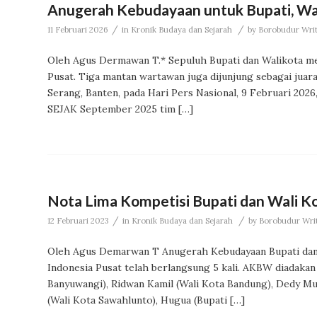
Anugerah Kebudayaan untuk Bupati, Wa
/
/
11 Februari 2026
in
Kronik Budaya dan Sejarah
by
Borobudur Write
Oleh Agus Dermawan T.* Sepuluh Bupati dan Walikota m
Pusat. Tiga mantan wartawan juga dijunjung sebagai juara
Serang, Banten, pada Hari Pers Nasional, 9 Februari 20
SEJAK September 2025 tim […]
Nota Lima Kompetisi Bupati dan Wali Kot
/
/
12 Februari 2023
in
Kronik Budaya dan Sejarah
by
Borobudur Write
Oleh Agus Demarwan T Anugerah Kebudayaan Bupati dan
Indonesia Pusat telah berlangsung 5 kali. AKBW diadakan
Banyuwangi), Ridwan Kamil (Wali Kota Bandung), Dedy Mul
(Wali Kota Sawahlunto), Hugua (Bupati […]