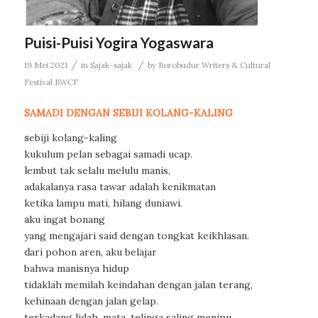
Puisi-Puisi Yogira Yogaswara
/
/
19 Mei 2021
in
Sajak-sajak
by
Borobudur Writers & Cultural
Festival BWCF
SAMADI DENGAN SEBIJI KOLANG-KALING
s
ebiji kolang-kaling
kukulum pelan sebagai samadi ucap.
l
embut tak selalu melulu manis,
adakalanya rasa tawar adalah kenikmatan
ketika lampu mati, hilang duniawi.
a
ku ingat bonang
yang mengajari said dengan tongkat keikhlasan.
d
ari pohon aren, aku belajar
bahwa manisnya hidup
tidaklah memilah keindahan dengan jalan terang,
kehinaan dengan jalan gelap.
terkadang lidah, mata, telinga saling menipu