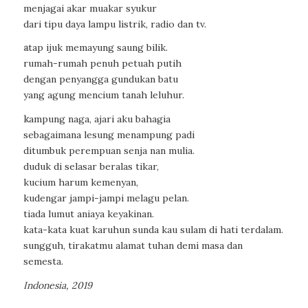
menjagai akar muakar syukur
dari tipu daya lampu listrik, radio dan tv.
a
tap ijuk memayung saung bilik.
rumah-rumah penuh petuah putih
dengan penyangga gundukan batu
yang agung mencium tanah leluhur.
k
ampung naga, ajari aku bahagia
sebagaimana lesung menampung padi
ditumbuk perempuan senja nan mulia.
duduk di selasar beralas tikar,
kucium harum kemenyan,
kudengar jampi-jampi melagu pelan.
tiada lumut aniaya keyakinan.
kata-kata kuat karuhun sunda kau sulam di hati terdalam.
sungguh, tirakatmu alamat tuhan demi masa dan
semesta.
Indonesia, 2019