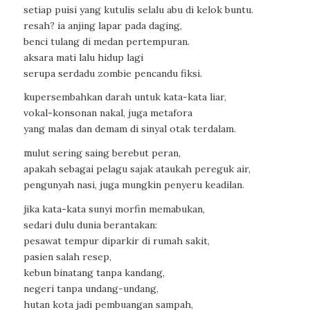
setiap puisi yang kutulis selalu abu di kelok buntu.
resah? ia anjing lapar pada daging,
benci tulang di medan pertempuran.
aksara mati lalu hidup lagi
serupa serdadu zombie pencandu fiksi.
k
upersembahkan darah untuk kata-kata liar,
vokal-konsonan nakal, juga metafora
yang malas dan demam di sinyal otak terdalam.
m
ulut sering saing berebut peran,
apakah sebagai pelagu sajak ataukah pereguk air,
pengunyah nasi, juga mungkin penyeru keadilan.
j
ika kata-kata sunyi morfin memabukan,
sedari dulu dunia berantakan:
pesawat tempur diparkir di rumah sakit,
pasien salah resep,
kebun binatang tanpa kandang,
negeri tanpa undang-undang,
hutan kota jadi pembuangan sampah,