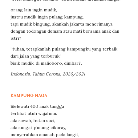
o
rang lain ingin mudik,
justru mudik ingin pulang kampung.
tapi mudik bingung, akankah jakarta menerimanya
dengan todongan demam atau mati bersama anak dan
istri?
“
t
uhan, tetapkanlah pulang kampungku yang terbaik
dari jalan yang terburuk.”
b
isik mudik, di malioboro, dinihari”.
Indonesia, Tahun Corona, 2020/2021
KAMPUNG NAGA
m
elewati 400 anak tangga
terlihat utuh wajahmu:
ada sawah, hutan suci,
ada sungai, gunung cikuray,
menyerahkan amanah pada langit,