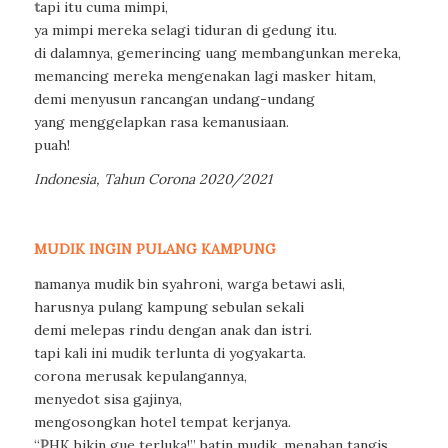
t
api itu cuma mimpi,
ya mimpi mereka selagi tiduran di gedung itu.
di dalamnya, gemerincing uang membangunkan mereka,
memancing mereka mengenakan lagi masker hitam,
demi menyusun rancangan undang-undang
yang menggelapkan rasa kemanusiaan.
puah!
Indonesia, Tahun Corona 2020/2021
MUDIK INGIN PULANG KAMPUNG
n
amanya mudik bin syahroni, warga betawi asli,
harusnya pulang kampung sebulan sekali
demi melepas rindu dengan anak dan istri.
tapi kali ini mudik terlunta di yogyakarta.
corona merusak kepulangannya,
menyedot sisa gajinya,
mengosongkan hotel tempat kerjanya.
“
P
HK bikin gue terluka!” batin mudik, menahan tangis.