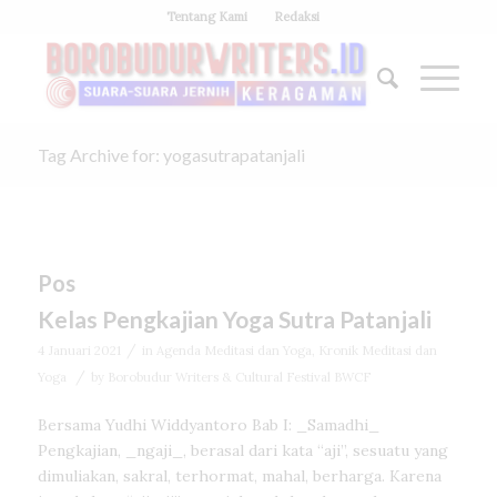
Tentang Kami
Redaksi
Tag Archive for: yogasutrapatanjali
Pos
Kelas Pengkajian Yoga Sutra Patanjali
/
4 Januari 2021
in
Agenda Meditasi dan Yoga
,
Kronik Meditasi dan
/
Yoga
by
Borobudur Writers & Cultural Festival BWCF
Bersama Yudhi Widdyantoro Bab I: _Samadhi_
Pengkajian, _ngaji_, berasal dari kata “aji”, sesuatu yang
dimuliakan, sakral, terhormat, mahal, berharga. Karena