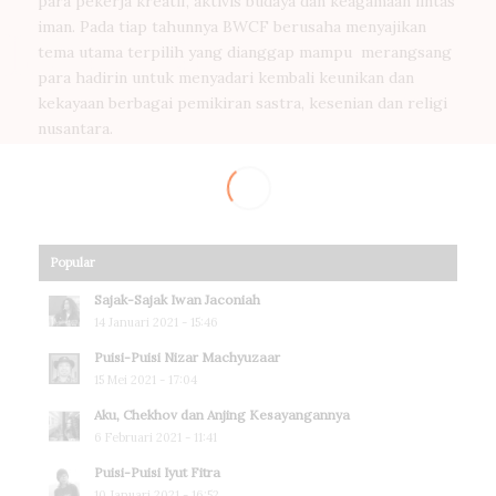
para pekerja kreatif, aktivis budaya dan keagamaan lintas
iman. Pada tiap tahunnya BWCF berusaha menyajikan
tema utama terpilih yang dianggap mampu merangsang
para hadirin untuk menyadari kembali keunikan dan
kekayaan berbagai pemikiran sastra, kesenian dan religi
nusantara.
Popular
Sajak-Sajak Iwan Jaconiah
14 Januari 2021 - 15:46
Puisi-Puisi Nizar Machyuzaar
15 Mei 2021 - 17:04
Aku, Chekhov dan Anjing Kesayangannya
6 Februari 2021 - 11:41
Puisi-Puisi Iyut Fitra
10 Januari 2021 - 16:52