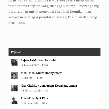
iman. Pada tiap tahunnya BWCF berusaha menyajikan
tema utama terpilih yang dianggap mampu merangsang
para hadirin untuk menyadari kembali keunikan dan
kekayaan berbagai pemikiran sastra, kesenian dan religi
nusantara.
Popular
Sajak-Sajak Iwan Jaconiah
14 Januari 2021 - 15:46
Puisi-Puisi Nizar Machyuzaar
15 Mei 2021 - 17:04
Aku, Chekhov dan Anjing Kesayangannya
6 Februari 2021 - 11:41
Puisi-Puisi Iyut Fitra
10 Januari 2021 - 16:52