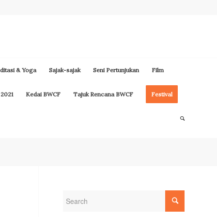
itasi & Yoga
Sajak-sajak
Seni Pertunjukan
Film
 2021
Kedai BWCF
Tajuk Rencana BWCF
Festival