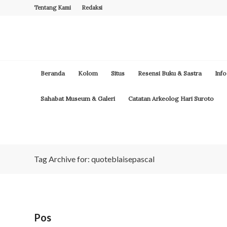
Tentang Kami
Redaksi
Beranda
Kolom
Situs
Resensi Buku & Sastra
Info
Sahabat Museum & Galeri
Catatan Arkeolog Hari Suroto
Tag Archive for: quoteblaisepascal
Pos