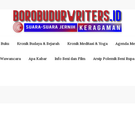
 Buku
Kronik Budaya & Sejarah
Kronik Meditasi & Yoga
Agenda Med
Wawancara
Apa Kabar
Info Seni dan Film
Arsip Polemik Seni Rupa