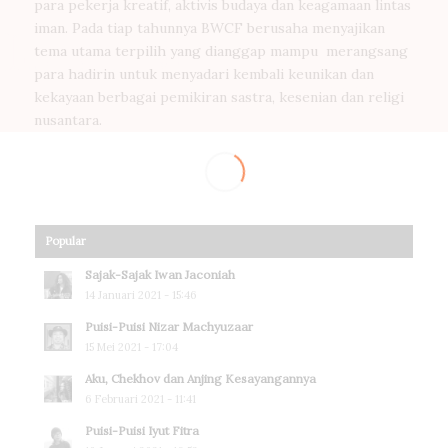
para pekerja kreatif, aktivis budaya dan keagamaan lintas
iman. Pada tiap tahunnya BWCF berusaha menyajikan
tema utama terpilih yang dianggap mampu merangsang
para hadirin untuk menyadari kembali keunikan dan
kekayaan berbagai pemikiran sastra, kesenian dan religi
nusantara.
Popular
Sajak-Sajak Iwan Jaconiah
14 Januari 2021 - 15:46
Puisi-Puisi Nizar Machyuzaar
15 Mei 2021 - 17:04
Aku, Chekhov dan Anjing Kesayangannya
6 Februari 2021 - 11:41
Puisi-Puisi Iyut Fitra