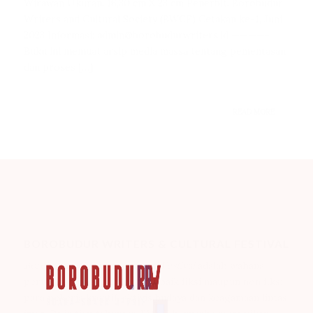
Wirawan Ukuran: 16,30 cm X 23 cm Penerbit: Borobudur
Writers and Cultural Society (BWCF) Cetakan ke-1, Juni
2023 Informasi: admin@borobudurwriters.id ————-
Buku ini memuat arsip media massa tentang pementasan
dan proses […]
READ MORE
BOROBUDUR WRITERS & CULTURAL FESTIVAL
Borobudur Writers & Cultural Festival
adalah wahana
pertemuan bagi para penulis baik fiksi maupun non fiksi,
para pekerja kreatif, aktivis budaya dan keagamaan lintas