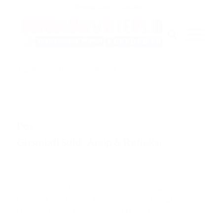
Tentang Kami
Redaksi
Tag Archive for: gusmiatisuid
Pos
Gusmiati Suid : Arsip & Refleksi
/
/
3 Juni 2023
in
Info Buku
by
Borobudur Writers & Cultural
Festival
Segera Terbit.. Judul: Gusmiati Suid : Arsip & Refleksi
Penulis : Helly Minarti, Nirwan Dewanto, Dr. Sal
Murgiyanto, Efix Mulyadi, Afrizal Malna, Dr. Yerry