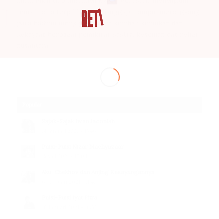
iman. Pada tiap tahunnya BWCF berusaha menyajikan
tema utama terpilih yang dianggap mampu merangsang
para hadirin untuk menyadari kembali keunikan dan
kekayaan berbagai pemikiran sastra, kesenian dan religi
nusantara.
Popular
Sajak-Sajak Iwan Jaconiah
14 Januari 2021 - 15:46
Puisi-Puisi Nizar Machyuzaar
15 Mei 2021 - 17:04
Aku, Chekhov dan Anjing Kesayangannya
6 Februari 2021 - 11:41
Puisi-Puisi Iyut Fitra
10 Januari 2021 - 16:52