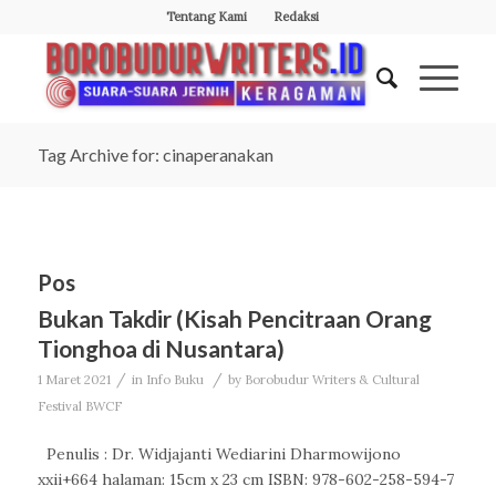
Tentang Kami
Redaksi
Tag Archive for: cinaperanakan
Pos
Bukan Takdir (Kisah Pencitraan Orang
Tionghoa di Nusantara)
/
/
1 Maret 2021
in
Info Buku
by
Borobudur Writers & Cultural
Festival BWCF
Penulis : Dr. Widjajanti Wediarini Dharmowijono
xxii+664 halaman: 15cm x 23 cm ISBN: 978-602-258-594-7