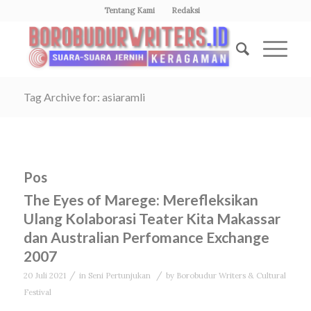
Tentang Kami
Redaksi
Tag Archive for: asiaramli
Pos
The Eyes of Marege: Merefleksikan
Ulang Kolaborasi Teater Kita Makassar
dan Australian Perfomance Exchange
2007
/
/
20 Juli 2021
in
Seni Pertunjukan
by
Borobudur Writers & Cultural
Festival