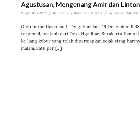
Agustusan, Mengenang Amir dan Linton
/
/
15 Agustus 2022
in
Kronik Budaya dan Sejarah
by
Borobudur Write
Oleh Imran Hasibuan 1. Tengah malam, 19 Desember 1948.
terpencil, tak jauh dari Desa Ngalihan, Surakarta. Samp
ke liang kubur yang telah dipersiapkan sejak siang hari
malam. Satu per […]