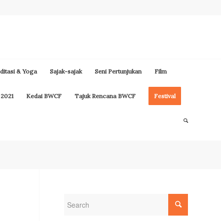
itasi & Yoga
Sajak-sajak
Seni Pertunjukan
Film
 2021
Kedai BWCF
Tajuk Rencana BWCF
Festival