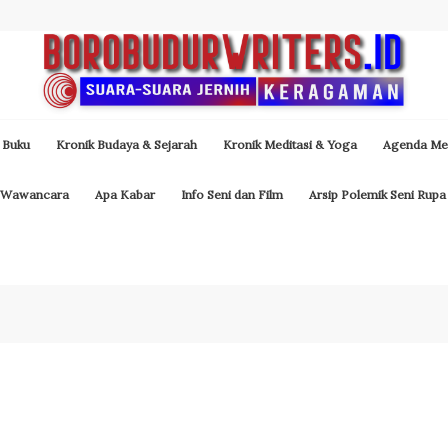
 Buku
Kronik Budaya & Sejarah
Kronik Meditasi & Yoga
Agenda Med
Wawancara
Apa Kabar
Info Seni dan Film
Arsip Polemik Seni Rupa