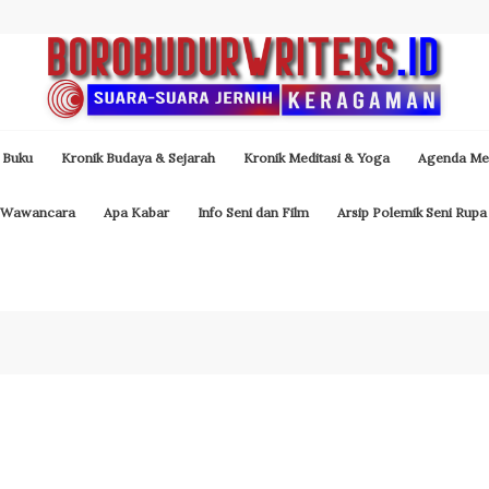
 Buku
Kronik Budaya & Sejarah
Kronik Meditasi & Yoga
Agenda Med
Wawancara
Apa Kabar
Info Seni dan Film
Arsip Polemik Seni Rupa