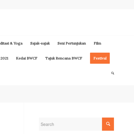
itasi & Yoga
Sajak-sajak
Seni Pertunjukan
Film
 2021
Kedai BWCF
Tajuk Rencana BWCF
Festival