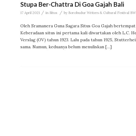
Stupa Ber-Chattra Di Goa Gajah Bali
/
/
17 April 2021
in
Situs
by
Borobudur Writers & Cultural Festival B
Oleh Sramanera Guna Sagara Situs Goa Gajah bertempat d
Keberadaan situs ini pertama kali diwartakan oleh L.C. 
Verslag (OV) tahun 1923. Lalu pada tahun 1925, Stutterh
sama. Namun, keduanya belum menuliskan […]