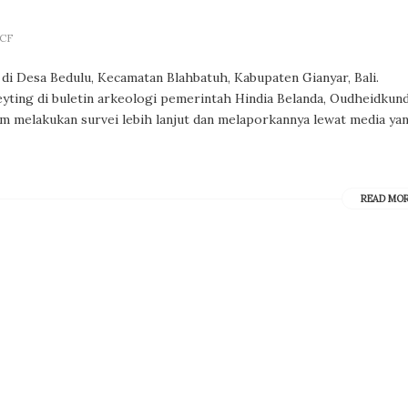
WCF
i Desa Bedulu, Kecamatan Blahbatuh, Kabupaten Gianyar, Bali.
Heyting di buletin arkeologi pemerintah Hindia Belanda, Oudheidkun
eim melakukan survei lebih lanjut dan melaporkannya lewat media ya
READ MO