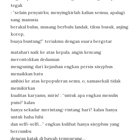
tegak
: “selain penyairku, menyingkirlah kalian semua, apalagi
sang manusia
berakal bulus, musang berbulu landak, tikus busuk, anjing
korep,
buaya buntung!” teriakmu dengan suara bergetar
matahari naik ke atas kepala, angin kencang
merontokkan dedaunan
menguning dari kejauhan engkau persis sisyphus
menaikkan batu
ambisi ke atas kepopuleran semu, o, samasekali tidak
memikirkan
kualitas karyamu, miris! : “untuk apa engkau menulis
puisi? kalau
hanya sekadar merintang-rintang hari? kalau hanya
untuk haha hihi
dan selfi-selfi…” engkau kulihat hanya sisyphus yang
bercumbu
dengan katak di bawah tempurung…