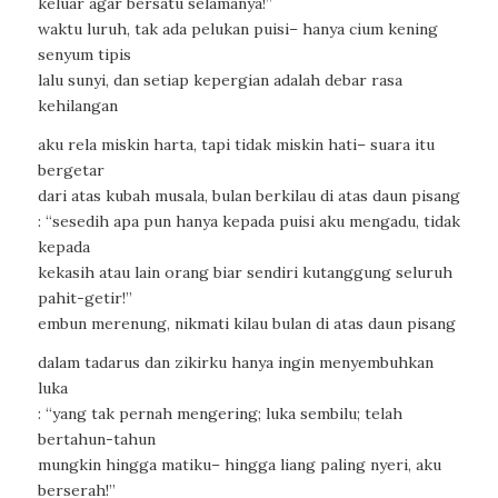
keluar agar bersatu selamanya!”
waktu luruh, tak ada pelukan puisi– hanya cium kening
senyum tipis
lalu sunyi, dan setiap kepergian adalah debar rasa
kehilangan
aku rela miskin harta, tapi tidak miskin hati– suara itu
bergetar
dari atas kubah musala, bulan berkilau di atas daun pisang
: “sesedih apa pun hanya kepada puisi aku mengadu, tidak
kepada
kekasih atau lain orang biar sendiri kutanggung seluruh
pahit-getir!”
embun merenung, nikmati kilau bulan di atas daun pisang
dalam tadarus dan zikirku hanya ingin menyembuhkan
luka
: “yang tak pernah mengering; luka sembilu; telah
bertahun-tahun
mungkin hingga matiku– hingga liang paling nyeri, aku
berserah!”