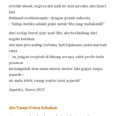
setelah imsak; segera aku naik ke atas perahu, aku layari
laut
ihdinasirotolmustaqim– dengan penuh sukacita
: “hidup matiku adalah puisi untuk-Mu yang mahakasih!”
dari setiap huruf ayat-ayat-Mu, aku berlindung dari
segala kutukan
aku mau jiwa paling terbuka, hati bijaksana; puisi marwah
cinta
: “au, jangan terjatuh di lubang serupa, sakit perih tiada
penawar
menangislah atas nama mawar mekar, lalu gugur tanpa
pamrih—
air mata leleh, ruang waktu catat sejarah!”
Jaspinka, Maret 2025
Aku Tanam Pohon Kebaikan