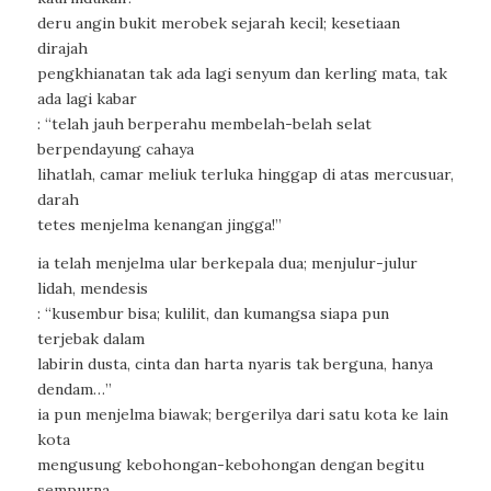
deru angin bukit merobek sejarah kecil; kesetiaan
dirajah
pengkhianatan tak ada lagi senyum dan kerling mata, tak
ada lagi kabar
: “telah jauh berperahu membelah-belah selat
berpendayung cahaya
lihatlah, camar meliuk terluka hinggap di atas mercusuar,
darah
tetes menjelma kenangan jingga!”
ia telah menjelma ular berkepala dua; menjulur-julur
lidah, mendesis
: “kusembur bisa; kulilit, dan kumangsa siapa pun
terjebak dalam
labirin dusta, cinta dan harta nyaris tak berguna, hanya
dendam…”
ia pun menjelma biawak; bergerilya dari satu kota ke lain
kota
mengusung kebohongan-kebohongan dengan begitu
sempurna