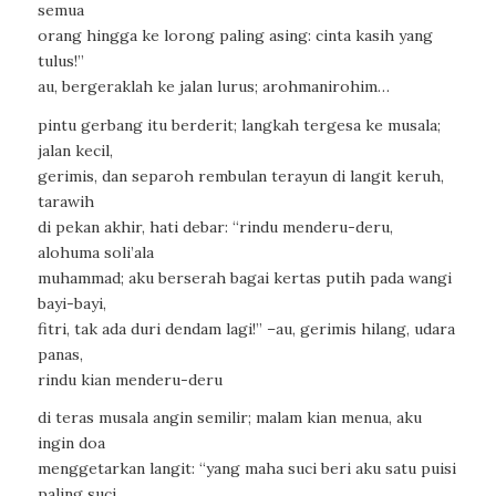
semua
orang hingga ke lorong paling asing: cinta kasih yang
tulus!”
au, bergeraklah ke jalan lurus; arohmanirohim…
pintu gerbang itu berderit; langkah tergesa ke musala;
jalan kecil,
gerimis, dan separoh rembulan terayun di langit keruh,
tarawih
di pekan akhir, hati debar: “rindu menderu-deru,
alohuma soli’ala
muhammad; aku berserah bagai kertas putih pada wangi
bayi-bayi,
fitri, tak ada duri dendam lagi!” –au, gerimis hilang, udara
panas,
rindu kian menderu-deru
di teras musala angin semilir; malam kian menua, aku
ingin doa
menggetarkan langit: “yang maha suci beri aku satu puisi
paling suci