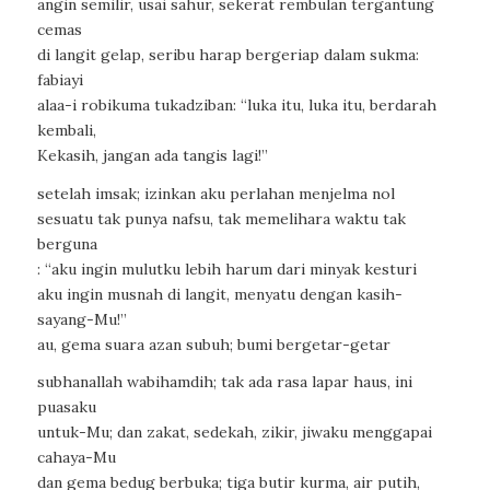
angin semilir, usai sahur, sekerat rembulan tergantung
cemas
di langit gelap, seribu harap bergeriap dalam sukma:
fabiayi
alaa-i robikuma tukadziban: “luka itu, luka itu, berdarah
kembali,
Kekasih, jangan ada tangis lagi!”
setelah imsak; izinkan aku perlahan menjelma nol
sesuatu tak punya nafsu, tak memelihara waktu tak
berguna
: “aku ingin mulutku lebih harum dari minyak kesturi
aku ingin musnah di langit, menyatu dengan kasih-
sayang-Mu!”
au, gema suara azan subuh; bumi bergetar-getar
subhanallah wabihamdih; tak ada rasa lapar haus, ini
puasaku
untuk-Mu; dan zakat, sedekah, zikir, jiwaku menggapai
cahaya-Mu
dan gema bedug berbuka; tiga butir kurma, air putih,