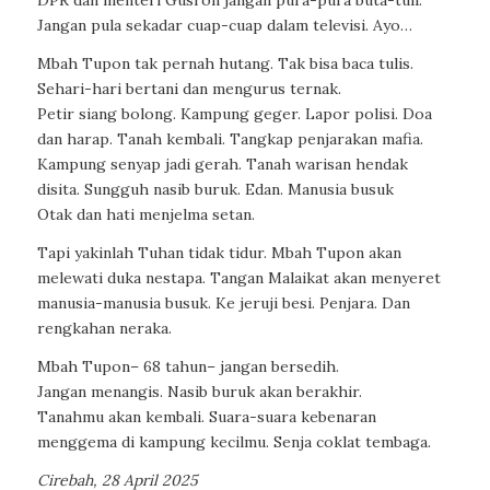
DPR dan menteri Gusron jangan pura-pura buta-tuli.
Jangan pula sekadar cuap-cuap dalam televisi. Ayo…
Mbah Tupon tak pernah hutang. Tak bisa baca tulis.
Sehari-hari bertani dan mengurus ternak.
Petir siang bolong. Kampung geger. Lapor polisi. Doa
dan harap. Tanah kembali. Tangkap penjarakan mafia.
Kampung senyap jadi gerah. Tanah warisan hendak
disita. Sungguh nasib buruk. Edan. Manusia busuk
Otak dan hati menjelma setan.
Tapi yakinlah Tuhan tidak tidur. Mbah Tupon akan
melewati duka nestapa. Tangan Malaikat akan menyeret
manusia-manusia busuk. Ke jeruji besi. Penjara. Dan
rengkahan neraka.
Mbah Tupon– 68 tahun– jangan bersedih.
Jangan menangis. Nasib buruk akan berakhir.
Tanahmu akan kembali. Suara-suara kebenaran
menggema di kampung kecilmu. Senja coklat tembaga.
Cirebah, 28 April 2025