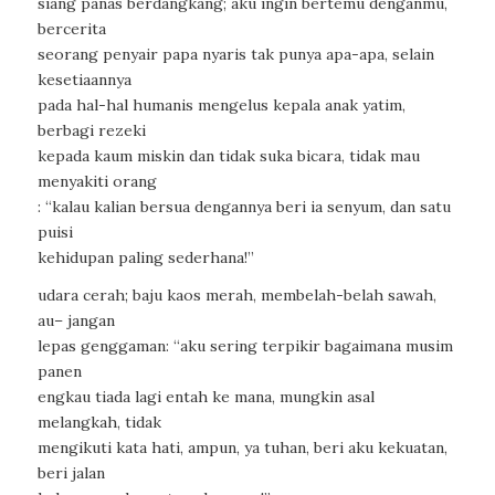
siang panas berdangkang; aku ingin bertemu denganmu,
bercerita
seorang penyair papa nyaris tak punya apa-apa, selain
kesetiaannya
pada hal-hal humanis mengelus kepala anak yatim,
berbagi rezeki
kepada kaum miskin dan tidak suka bicara, tidak mau
menyakiti orang
: “kalau kalian bersua dengannya beri ia senyum, dan satu
puisi
kehidupan paling sederhana!”
udara cerah; baju kaos merah, membelah-belah sawah,
au– jangan
lepas genggaman: “aku sering terpikir bagaimana musim
panen
engkau tiada lagi entah ke mana, mungkin asal
melangkah, tidak
mengikuti kata hati, ampun, ya tuhan, beri aku kekuatan,
beri jalan