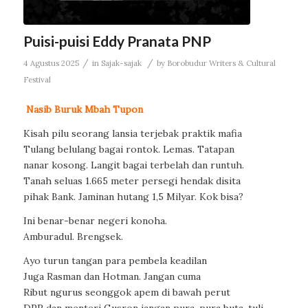
Puisi-puisi Eddy Pranata PNP
/
/
4 Agustus 2025
in
Sajak-sajak
by
Borobudur Writers & Cultural
Festival
Nasib Buruk Mbah Tupon
Kisah pilu seorang lansia terjebak praktik mafia
Tulang belulang bagai rontok. Lemas. Tatapan
nanar kosong. Langit bagai terbelah dan runtuh.
Tanah seluas 1.665 meter persegi hendak disita
pihak Bank. Jaminan hutang 1,5 Milyar. Kok bisa?
Ini benar-benar negeri konoha.
Amburadul. Brengsek.
Ayo turun tangan para pembela keadilan
Juga Rasman dan Hotman. Jangan cuma
Ribut ngurus seonggok apem di bawah perut