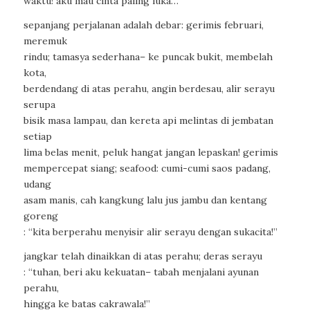
waktu! aku mau cinta paling luka…”
sepanjang perjalanan adalah debar: gerimis februari,
meremuk
rindu; tamasya sederhana– ke puncak bukit, membelah
kota,
berdendang di atas perahu, angin berdesau, alir serayu
serupa
bisik masa lampau, dan kereta api melintas di jembatan
setiap
lima belas menit, peluk hangat jangan lepaskan! gerimis
mempercepat siang; seafood: cumi-cumi saos padang,
udang
asam manis, cah kangkung lalu jus jambu dan kentang
goreng
: “kita berperahu menyisir alir serayu dengan sukacita!”
jangkar telah dinaikkan di atas perahu; deras serayu
: “tuhan, beri aku kekuatan– tabah menjalani ayunan
perahu,
hingga ke batas cakrawala!”