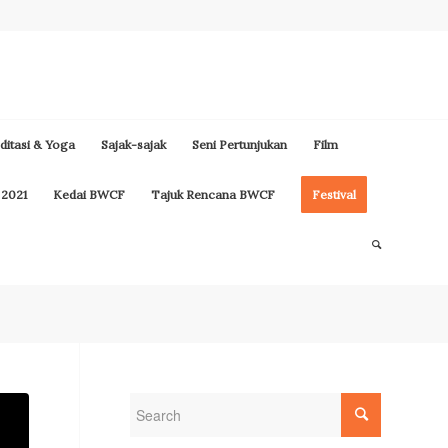
itasi & Yoga
Sajak-sajak
Seni Pertunjukan
Film
 2021
Kedai BWCF
Tajuk Rencana BWCF
Festival