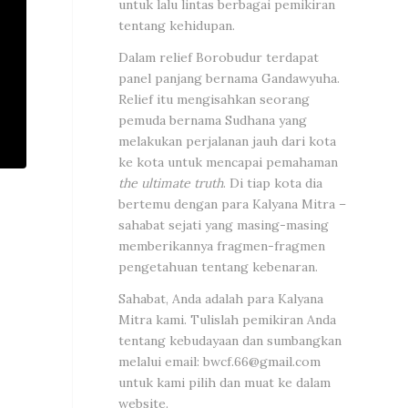
untuk lalu lintas berbagai pemikiran
tentang kehidupan.
Dalam relief Borobudur terdapat
panel panjang bernama Gandawyuha.
Relief itu mengisahkan seorang
pemuda bernama Sudhana yang
melakukan perjalanan jauh dari kota
ke kota untuk mencapai pemahaman
the ultimate truth
. Di tiap kota dia
bertemu dengan para Kalyana Mitra –
sahabat sejati yang masing-masing
memberikannya fragmen-fragmen
pengetahuan tentang kebenaran.
Sahabat, Anda adalah para Kalyana
Mitra kami. Tulislah pemikiran Anda
tentang kebudayaan dan sumbangkan
melalui email:
bwcf.66@gmail.com
untuk kami pilih dan muat ke dalam
website.