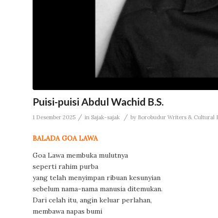
Puisi-puisi Abdul Wachid B.S.
/
/
1 Desember 2025
in
Sajak-sajak
by
Borobudur Writers & Cultural F
BALADA GOA LAWA
Goa Lawa membuka mulutnya
seperti rahim purba
yang telah menyimpan ribuan kesunyian
sebelum nama-nama manusia ditemukan.
Dari celah itu, angin keluar perlahan,
membawa napas bumi