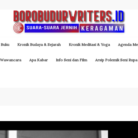
 Buku
Kronik Budaya & Sejarah
Kronik Meditasi & Yoga
Agenda Med
Wawancara
Apa Kabar
Info Seni dan Film
Arsip Polemik Seni Rupa