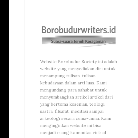
Website Borobudur Society ini adalah
website yang menyediakan diri untuk
menampung tulisan-tulisan
kebudayaan dalam arti luas. Kami
mengundang para sahabat untuk
menyumbangkan artikel artikel dari
yang bertema kesenian, teologi,
sastra, filsafat, meditasi sampai
arkeologi secara cuma-cuma. Kami
menginginkan website ini bisa
menjadi ruang komunitas virtual