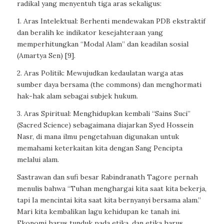
radikal yang menyentuh tiga aras sekaligus:
1. Aras Intelektual: Berhenti mendewakan PDB ekstraktif
dan beralih ke indikator kesejahteraan yang
memperhitungkan “Modal Alam” dan keadilan sosial
(Amartya Sen) [9].
2. Aras Politik: Mewujudkan kedaulatan warga atas
sumber daya bersama (the commons) dan menghormati
hak-hak alam sebagai subjek hukum.
3. Aras Spiritual: Menghidupkan kembali “Sains Suci”
(Sacred Science) sebagaimana diajarkan Syed Hossein
Nasr, di mana ilmu pengetahuan digunakan untuk
memahami keterkaitan kita dengan Sang Pencipta
melalui alam.
Sastrawan dan sufi besar Rabindranath Tagore pernah
menulis bahwa “Tuhan menghargai kita saat kita bekerja,
tapi Ia mencintai kita saat kita bernyanyi bersama alam.”
Mari kita kembalikan lagu kehidupan ke tanah ini.
Ekonomi harus tunduk pada etika, dan etika harus