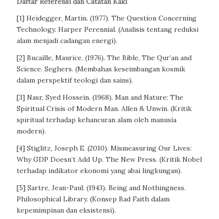
Daftar Referensi dan Catatan Kaki
[1] Heidegger, Martin. (1977). The Question Concerning
Technology. Harper Perennial. (Analisis tentang reduksi
alam menjadi cadangan energi).
[2] Bucaille, Maurice. (1976). The Bible, The Qur’an and
Science. Seghers. (Membahas keseimbangan kosmik
dalam perspektif teologi dan sains).
[3] Nasr, Syed Hossein. (1968). Man and Nature: The
Spiritual Crisis of Modern Man. Allen & Unwin. (Kritik
spiritual terhadap kehancuran alam oleh manusia
modern).
[4] Stiglitz, Joseph E. (2010). Mismeasuring Our Lives:
Why GDP Doesn’t Add Up. The New Press. (Kritik Nobel
terhadap indikator ekonomi yang abai lingkungan).
[5] Sartre, Jean-Paul. (1943). Being and Nothingness.
Philosophical Library. (Konsep Bad Faith dalam
kepemimpinan dan eksistensi).