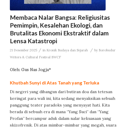
Membaca Nalar Bangsa: Religiusitas
Pemimpin, Kesalehan Ekologi, dan
Brutalitas Ekonomi Ekstraktif dalam
Lensa Katastropi
/
/
21 Desember 2025
in
Kronik Budaya dan Sejarah
by
Borobudur
Writers & Cultural Festival BWCF
Oleh: Gus Nas Jogja*
Khutbah Sunyi di Atas Tanah yang Terluka
Di negeri yang dibangun dari butiran doa dan tetesan
keringat para wali ini, kita sedang menyaksikan sebuah
panggung teater paradoks yang menyayat hati. Kita
berada di sebuah era di mana “Yang Suci” dan “Yang
Profan” bercampur aduk dalam nalar kekuasaan yang
skizofrenik. Di atas mimbar-mimbar yang megah, suara