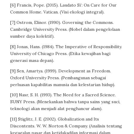
[6] Francis, Pope. (2015). Laudato Si’: On Care for Our
Common Home. Vatican. (Visi ekologi integral).
[7] Ostrom, Elinor. (1990). Governing the Commons.
Cambridge University Press. (Nobel dalam pengelolaan
sumber daya kolektif).
[8] Jonas, Hans. (1984). The Imperative of Responsibility.
University of Chicago Press. (Etika kewajiban bagi
generasi masa depan).
[9] Sen, Amartya. (1999). Development as Freedom.
Oxford University Press. (Pembangunan sebagai
perluasan kapabilitas manusia dan kelestarian hidup).
[10] Nasr, S. H. (1993). The Need for a Sacred Science.
SUNY Press. (Menekankan bahwa tanpa sains yang suci,
teknologi akan menjadi alat penghancur alam).
[11] Stiglitz, J. E. (2002). Globalization and Its
Discontents. W. W. Norton & Company. (Analisis tentang
kegagalan pasar dan ketidakadilan informasi dalam