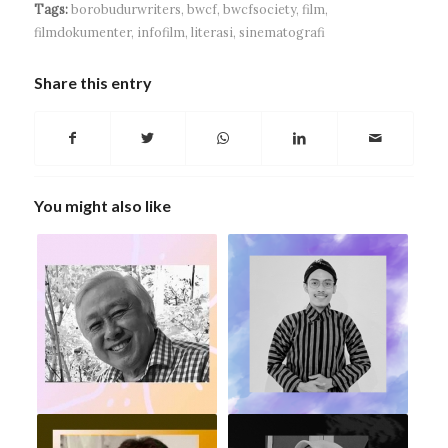
Tags:
borobudurwriters
,
bwcf
,
bwcfsociety
,
film
,
filmdokumenter
,
infofilm
,
literasi
,
sinematografi
Share this entry
You might also like