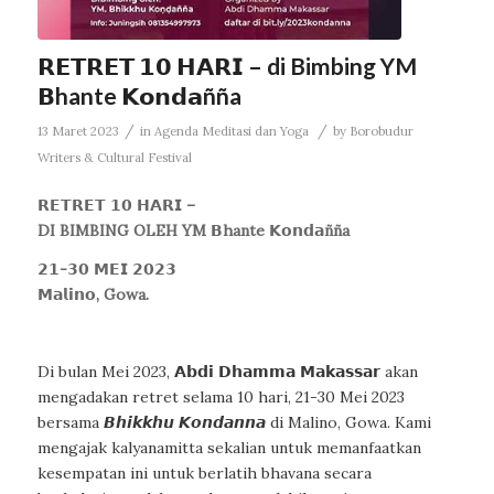
𝗥𝗘𝗧𝗥𝗘𝗧 𝟭𝟬 𝗛𝗔𝗥𝗜 – di Bimbing YM
𝗕hante 𝗞𝗼𝗻𝗱𝗮ñña
/
/
13 Maret 2023
in
Agenda Meditasi dan Yoga
by
Borobudur
Writers & Cultural Festival
𝗥𝗘𝗧𝗥𝗘𝗧 𝟭𝟬 𝗛𝗔𝗥𝗜 –
DI BIMBING OLEH YM 𝗕hante 𝗞𝗼𝗻𝗱𝗮ñña
𝟮𝟭-𝟯𝟬 𝗠𝗘𝗜 𝟮𝟬𝟮𝟯
𝗠𝗮𝗹𝗶𝗻𝗼, Gowa.
Di bulan Mei 2023, 𝗔𝗯𝗱𝗶 𝗗𝗵𝗮𝗺𝗺𝗮 𝗠𝗮𝗸𝗮𝘀𝘀𝗮𝗿 akan
mengadakan retret selama 10 hari, 21-30 Mei 2023
bersama 𝘽𝙝𝙞𝙠𝙠𝙝𝙪 𝙆𝙤𝙣𝙙𝙖𝙣𝙣𝙖 di Malino, Gowa. Kami
mengajak kalyanamitta sekalian untuk memanfaatkan
kesempatan ini untuk berlatih bhavana secara