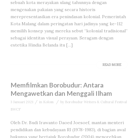
sebuah kota merayakan ulang tahunnya dengan
mengenakan pakaian yang secara historis
merepresentasikan era penindasan kolonial. Pemerintah
Kota Malang dalam peringatan hari jadinya yang ke-112
memilih konsep yang mereka sebut “kolonial tradisional”
sebagai identitas visual perayaan. Seragam dengan
estetika Hindia Belanda itu […]
READ MORE
Memfilmkan Borobudur: Antara
Mengawetkan dan Menggali Ilham
/
/
3 Januari 2021
in
Kolom
by
Borobudur Writers & Cultural Festival
BWCF
Oleh Dr. Budi Irawanto Daoed Joesoef, mantan menteri
pendidikan dan kebudayaan RI (1978-1983), di bagian awal
bukunya yang bertajuk Borobudur (2004) menorehkan