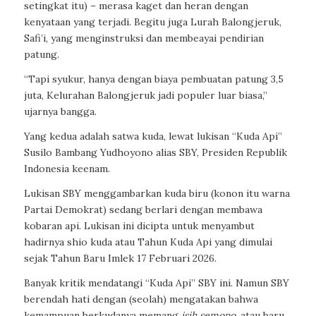
setingkat itu) – merasa kaget dan heran dengan
kenyataan yang terjadi. Begitu juga Lurah Balongjeruk,
Safi’i, yang menginstruksi dan membeayai pendirian
patung.
“Tapi syukur, hanya dengan biaya pembuatan patung 3,5
juta, Kelurahan Balongjeruk jadi populer luar biasa,”
ujarnya bangga.
Yang kedua adalah satwa kuda, lewat lukisan “Kuda Api”
Susilo Bambang Yudhoyono alias SBY, Presiden Republik
Indonesia keenam.
Lukisan SBY menggambarkan kuda biru (konon itu warna
Partai Demokrat) sedang berlari dengan membawa
kobaran api. Lukisan ini dicipta untuk menyambut
hadirnya shio kuda atau Tahun Kuda Api yang dimulai
sejak Tahun Baru Imlek 17 Februari 2026.
Banyak kritik mendatangi “Kuda Api” SBY ini. Namun SBY
berendah hati dengan (seolah) mengatakan bahwa
kemampuan berkudanya memang
isih semono
, atau baru