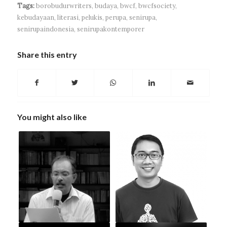
Tags:
borobudurwriters
,
budaya
,
bwcf
,
bwcfsociety
,
kebudayaan
,
literasi
,
pelukis
,
perupa
,
senirupa
,
senirupaindonesia
,
senirupakontemporer
Share this entry
You might also like