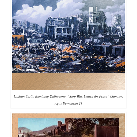
Lukisan Susilo Bambang Yudhoyono, “Stop War, United for Peace” (Sumber:
Agus Dermawan T)