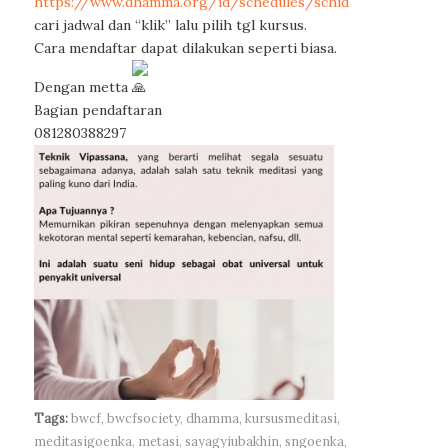
https://www.dhamma.org/id/schedules/schid
cari jadwal dan “klik” lalu pilih tgl kursus.
Cara mendaftar dapat dilakukan seperti biasa.
Dengan metta
Bagian pendaftaran
081280388297
Tags:
bwcf
,
bwcfsociety
,
dhamma
,
kursusmeditasi
,
meditasigoenka
,
metasi
,
sayagyiubakhin
,
sngoenka
,