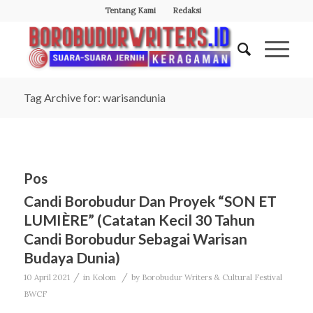
Tentang Kami
Redaksi
Tag Archive for: warisandunia
Pos
Candi Borobudur Dan Proyek “SON ET
LUMIÈRE” (Catatan Kecil 30 Tahun
Candi Borobudur Sebagai Warisan
Budaya Dunia)
/
/
10 April 2021
in
Kolom
by
Borobudur Writers & Cultural Festival
BWCF