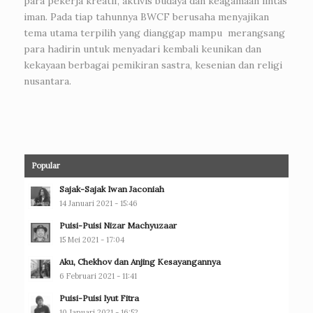
para pekerja kreatif, aktivis budaya dan keagamaan lintas
iman. Pada tiap tahunnya BWCF berusaha menyajikan
tema utama terpilih yang dianggap mampu merangsang
para hadirin untuk menyadari kembali keunikan dan
kekayaan berbagai pemikiran sastra, kesenian dan religi
nusantara.
Popular
Sajak-Sajak Iwan Jaconiah
14 Januari 2021 - 15:46
Puisi-Puisi Nizar Machyuzaar
15 Mei 2021 - 17:04
Aku, Chekhov dan Anjing Kesayangannya
6 Februari 2021 - 11:41
Puisi-Puisi Iyut Fitra
10 Januari 2021 - 16:52