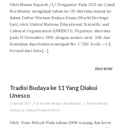
Oleh Nunus Supardi /1/ Pengantar Pada 2021 ini, Candi
Borobudur menginjak tahun ke-30 diterima masuk ke
dalam Daftar Warisan Budaya Dunia (World Heritage
List) oleh United Nations Educational, Scientific and
Cultural Organization (UNESCO). Tepatnya diterima
pada 13 Desember 1991, dengan nomor urut 348, dan
kemudian diperbaharui menjadi No. C 592. Kode ―C‖
berasal dari kata […]
READ MORE
Tradisi Budaya ke 11 Yang Diakui
Unesco
/
/
3 Januari 2021
in
Kronik Budaya dan Sejarah
by
Borobudur
Writers & Cultural Festival BWCF
Oleh Yono Ndoyit Pada tahun 2008 wayang dan keris