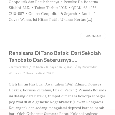
Geopolitik dan Perubahannya • Penulis: Dr. Bonatua
Silalahi, M.E. • Tahun Terbit: 2025 • QRBN: 62-1256-
7310-557 • Genre: Geopolitik & Sejarah • Book: 
Cover Warna, Isi Hitam Putih, Ukuran Kertas […]
READ MORE
Renaisans Di Tano Batak: Dari Sekolah
Tanobato Dan Seterusnya….
/
/
7 Januari 2021
in
Kronik Budaya dan Sejarah
by
Borobudur
Writers & Cultural Festival BWCF
Oleh Imran Hasibuan Awal tahun 1842. Eduard Douwes
Dekker, berusia 22 tahun, tiba di Padang. Pemuda Belanda
ini datang dari Batavia, tempat dimana ia bekerja sebagai
pegawai di di Algemene Regenkamer (Dewan Pengawas
Keuangan), dan sedang mengalami depresi karena patah
hati. Oleh Gubernur Sumatra Barat, Kolonel Andreas