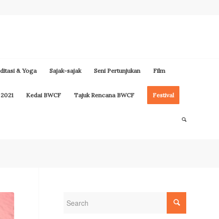
itasi & Yoga
Sajak-sajak
Seni Pertunjukan
Film
 2021
Kedai BWCF
Tajuk Rencana BWCF
Festival