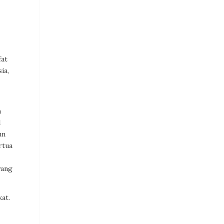
fat
ia,
n
l
un
rtua
yang
at.