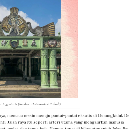
 Yogyakarta (Sumber: Dokumentasi Pribadi)
nya, memacu mesin menuju pantai-pantai eksotis di Gunungkidul. D
nti. Jalan raya itu seperti arteri utama yang mengalirkan manusia
at, padat, dan tanpa jeda. Namun, tepat di kilometer tujuh Jalan Ra