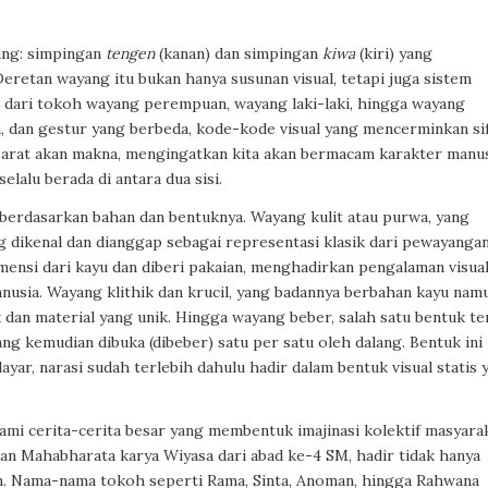
yang: simpingan
tengen
(kanan) dan simpingan
kiwa
(kiri) yang
eretan wayang itu bukan hanya susunan visual, tetapi juga sistem
r dari tokoh wayang perempuan, wayang laki-laki, hingga wayang
na, dan gestur yang berbeda, kode-kode visual yang mencerminkan si
 sarat akan makna, mengingatkan kita akan bermacam karakter manus
elalu berada di antara dua sisi.
berdasarkan bahan dan bentuknya. Wayang kulit atau purwa, yang
ing dikenal dan dianggap sebagai representasi klasik dari pewayanga
imensi dari kayu dan diberi pakaian, menghadirkan pengalaman visua
nusia. Wayang klithik dan krucil, yang badannya berbahan kayu nam
dan material yang unik. Hingga wayang beber, salah satu bentuk te
yang kemudian dibuka (dibeber) satu per satu oleh dalang. Bentuk ini
ar, narasi sudah terlebih dahulu hadir dalam bentuk visual statis 
ami cerita-cerita besar yang membentuk imajinasi kolektif masyarak
dan Mahabharata karya Wiyasa dari abad ke-4 SM, hadir tidak hanya
upan. Nama-nama tokoh seperti Rama, Sinta, Anoman, hingga Rahwana