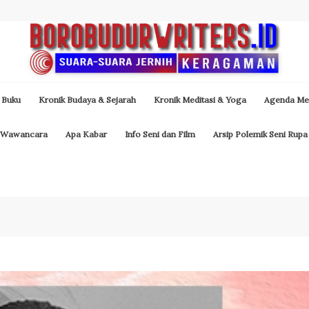
 Buku
Kronik Budaya & Sejarah
Kronik Meditasi & Yoga
Agenda Med
Wawancara
Apa Kabar
Info Seni dan Film
Arsip Polemik Seni Rupa