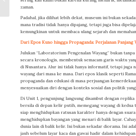
sering kali kalah bukan karena kurang menarik, melainka
Pembuka Jalan
zaman.
Legitimasi
Padahal, jika dilihat lebih dekat, museum ini bukan seka
mana tradisi tidak hanya dipajang, tetapi juga bisa dipela
kemungkinan untuk membaca ulang sejarah dan memahami
Dari Epos Kuno hingga Propaganda: Perjalanan Panjang
Julukan “Laboratorium Pengenalan Wayang” bukan tanpa 
secara kronologis, membentuk semacam garis waktu ya
di Nusantara. Alur ini tidak hanya informatif, tetapi jug
wayang dari masa ke masa. Dari epos klasik seperti Rama
propaganda dan edukasi di masa perjuangan kemerdekaan
menyesuaikan diri dengan konteks sosial dan politik yan
Di Unit 1, pengunjung langsung disambut dengan replik
bersila di depan kelir putih, memegang wayang di kedua
siap menghidupkan ratusan karakter hanya dengan suara 
menghidupkan bayangan yang menari di balik layar. Cahay
dunia lain di balik kelir. Ini bukan sekadar diorama. Ini
jauh sebelum layar kaca dan gawai hadir dalam kehidupan