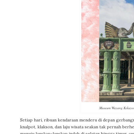
Museum Wayang Kekayon
Setiap hari, ribuan kendaraan menderu di depan gerbang
knalpot, klakson, dan laju wisata seakan tak pernah berhe
menuju lanskap-lanskap indah di selatan hingga timur, cep