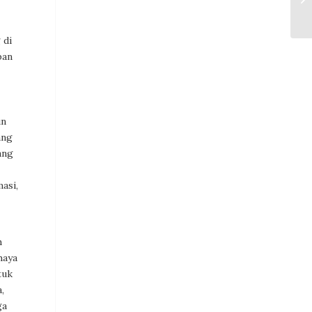
 di
pan
un
ang
ang
asi,
h
haya
tuk
,
ga