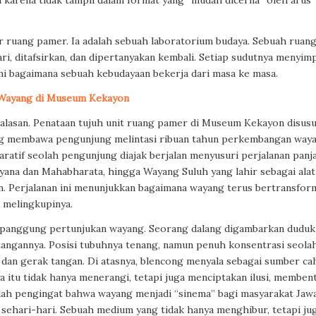
n karena tidak tampil dalam format yang “mudah dicerna” oleh arus
dar ruang pamer. Ia adalah sebuah laboratorium budaya. Sebuah ruang
jari, ditafsirkan, dan dipertanyakan kembali. Setiap sudutnya menyim
 bagaimana sebuah kebudayaan bekerja dari masa ke masa.
 Wayang di Museum Kekayon
alasan. Penataan tujuh unit ruang pamer di Museum Kekayon disus
ng membawa pengunjung melintasi ribuan tahun perkembangan way
a naratif seolah pengunjung diajak berjalan menyusuri perjalanan panj
yana dan Mahabharata, hingga Wayang Suluh yang lahir sebagai alat
. Perjalanan ini menunjukkan bagaimana wayang terus bertransform
g melingkupinya.
a panggung pertunjukan wayang. Seorang dalang digambarkan duduk
 tangannya. Posisi tubuhnya tenang, namun penuh konsentrasi seola
dan gerak tangan. Di atasnya, blencong menyala sebagai sumber ca
a itu tidak hanya menerangi, tetapi juga menciptakan ilusi, memben
 adalah pengingat bahwa wayang menjadi “sinema” bagi masyarakat Jawa
 sehari-hari. Sebuah medium yang tidak hanya menghibur, tetapi ju