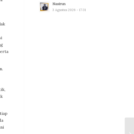
Nasirun
3 Agustus 2026 - 17:31
dak
si
ng
serta
n.
ik,
ak
tiap
Ia
ni