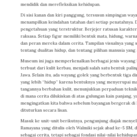
mendidik dan merefleksikan kehidupan.
Di sisi kanan dan kiri panggung, tersusun simpingan wa
menampilkan keindahan tatahan dari setiap penatahnya. D
pengetahuan yang terstruktur. Berjejer ratusan karakte
raksasa. Setiap figur memiliki bentuk mata, hidung, war
dan peran mereka dalam cerita. Tampilan visualnya yang
tentang dualitas hidup, dan tentang pilihan manusia yang s
Museum ini juga memperkenalkan berbagai jenis wayang 
terbuat dari kulit kerbau, menjadi salah satu bentuk pal
Jawa. Selain itu, ada wayang golek yang berbentuk tiga d
yang lebih “hidup” karena bentuknya yang menyerupai ma
tangannya berbahan kulit, menunjukkan perpaduan teknik 
di mana cerita dilukiskan di atas gulungan kain panjang, 
mengingatkan kita bahwa sebelum bayangan bergerak di lay
dituturkan secara lisan.
Masuk ke unit-unit berikutnya, pengunjung diajak menyel
Ramayana yang ditulis oleh Walmiki sejak abad ke-5 SM, 
sebagai cerita, tetapi sebagai fondasi nilai-nilai kehid