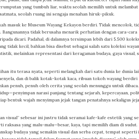
rerumputan yang tumbuh liar, waktu seolah memilih untuk melambat
satmata, seolah ruang ini sengaja menahan hiruk-pikuk.
gkah masuk ke Museum Wayang Kekayon berdiri. Tidak mencolok, ti
ni. Bangunannya tidak berusaha menarik perhatian dengan cara-cara
pada dicari. Padahal, di dalamnya tersimpan lebih dari 5.500 kolek
g tidak kecil, bahkan bisa disebut sebagai salah satu koleksi waya
tistik, melainkan representasi dari keragaman budaya, gaya visual, 
n itu terasa nyata, seperti melangkah dari satu dunia ke dunia lai
menyela, dan di balik kotak-kotak kaca, ribuan tokoh wayang berdiri
nkan penuh, penuh oleh cerita yang seolah menunggu untuk dibaca.
idup—penyimpan narasi panjang tentang sejarah, kepercayaan, polit
setiap bentuk wajah menyimpan jejak tangan penatahnya sekaligus jej
n visual” sebesar ini justru tidak seramai kafe-kafe estetik yang se
ti raksasa yang malu-malu—besar, kaya, tapi memilih diam di sudut. 
lanskap budaya yang semakin visual dan serba cepat, tempat seperti i