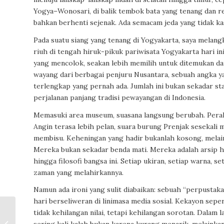
Yogya–Wonosari, di balik tembok bata yang tenang dan 
bahkan berhenti sejenak. Ada semacam jeda yang tidak ka
Pada suatu siang yang tenang di Yogyakarta, saya melan
riuh di tengah hiruk-pikuk pariwisata Yogyakarta hari i
yang mencolok, seakan lebih memilih untuk ditemukan dari
wayang dari berbagai penjuru Nusantara, sebuah angka yan
terlengkap yang pernah ada. Jumlah ini bukan sekadar sta
perjalanan panjang tradisi pewayangan di Indonesia.
Memasuki area museum, suasana langsung berubah. Peraliha
Angin terasa lebih pelan, suara burung Prenjak sesekali 
membisu. Keheningan yang hadir bukanlah kosong, melai
Mereka bukan sekadar benda mati. Mereka adalah arsip h
hingga filosofi bangsa ini. Setiap ukiran, setiap warna, 
zaman yang melahirkannya.
Namun ada ironi yang sulit diabaikan: sebuah “perpustakaa
hari berseliweran di linimasa media sosial. Kekayon seper
Robert Redford:
tidak kehilangan nilai, tetapi kehilangan sorotan. Dalam 
Penjaga Suara,