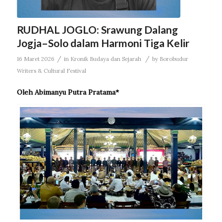
RUDHAL JOGLO: Srawung Dalang
Jogja–Solo dalam Harmoni Tiga Kelir
/
/
16 Maret 2026
in
Kronik Budaya dan Sejarah
by
Borobudur
Writers & Cultural Festival
Oleh Abimanyu Putra Pratama*