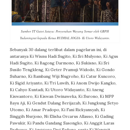
Sumber YT Gatot Jatayu: Penyerahan Wayang Semar oleh GBPH
Yudaningrat kepada Ketua RUDHAL JOGJA- Ki Utoro Widayanto.
Sebanyak 30 dalang terlibat dalam pagelaran ini, di
antaranya Ki Wisnu Hadi Sugito, Ki Sri Mulyono, Ki Agus
Hadi Sugito, Ki Bagong Darmono, Ki Sukisno, Ki Sri
Susilo Tengkleng, Ki Geter Pramuji Widodo, Ki Gondo
Suharno, Ki Bambang Wiji Nugroho, Ki Catur Kuncoro,
Ki Sigid Ariyanto, Ki Tri Luwih, Ki Anom Dwijo Kangko,
Ki Cahyo Kuntadi, Ki Utoro Widayanto, Ki Aneng
Kiswantoro, Ki Kiswan Dwinaweka, Ki Surono, Ki MPP
Bayu Aji, Ki Gendut Dalang Berijazah, Ki Jungkung Setyo
Utomo, Ki Amar Pradopo, Ki Fani Rickyansyah, Ki
Singgih Nurjono, Ni Elisha Orcarus Allasso, Ki Gading
Pawukir, Ki Pandu Gandang Sasongko, Ki Anggit Laras
Prabowo, Ki Anggoro Dwi Sadono, serta Ki Wangsit