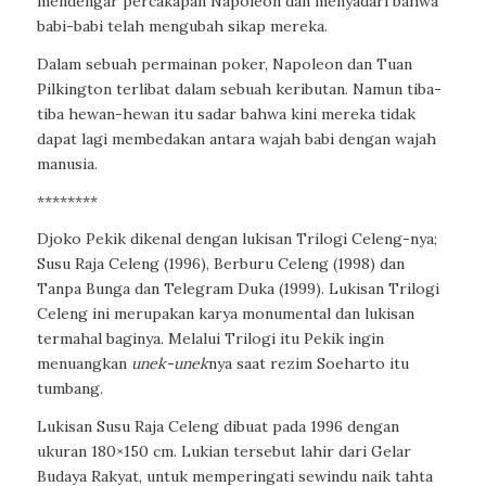
mendengar percakapan Napoleon dan menyadari bahwa
babi-babi telah mengubah sikap mereka.
Dalam sebuah permainan poker, Napoleon dan Tuan
Pilkington terlibat dalam sebuah keributan. Namun tiba-
tiba hewan-hewan itu sadar bahwa kini mereka tidak
dapat lagi membedakan antara wajah babi dengan wajah
manusia.
********
Djoko Pekik dikenal dengan lukisan Trilogi Celeng-nya;
Susu Raja Celeng (1996), Berburu Celeng (1998) dan
Tanpa Bunga dan Telegram Duka (1999). Lukisan Trilogi
Celeng ini merupakan karya monumental dan lukisan
termahal baginya. Melalui Trilogi itu Pekik ingin
menuangkan
unek-unek
nya saat rezim Soeharto itu
tumbang.
Lukisan Susu Raja Celeng dibuat pada 1996 dengan
ukuran 180×150 cm. Lukian tersebut lahir dari Gelar
Budaya Rakyat, untuk memperingati sewindu naik tahta