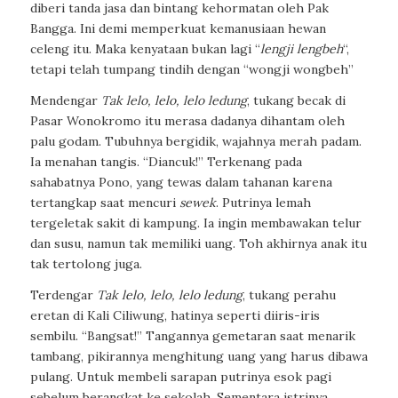
diberi tanda jasa dan bintang kehormatan oleh Pak
Bangga. Ini demi memperkuat kemanusiaan hewan
celeng itu. Maka kenyataan bukan lagi “
lengji lengbeh
“,
tetapi telah tumpang tindih dengan “
wongji wongbeh
”
Mendengar
Tak lelo, lelo, lelo ledung
, tukang becak di
Pasar Wonokromo itu merasa dadanya dihantam oleh
palu godam. Tubuhnya bergidik, wajahnya merah padam.
Ia menahan tangis. “Diancuk!” Terkenang pada
sahabatnya Pono, yang tewas dalam tahanan karena
tertangkap saat mencuri
sewek
. Putrinya lemah
tergeletak sakit di kampung. Ia ingin membawakan telur
dan susu, namun tak memiliki uang. Toh akhirnya anak itu
tak tertolong juga.
Terdengar
Tak lelo, lelo, lelo ledung
, tukang perahu
eretan di Kali Ciliwung, hatinya seperti diiris-iris
sembilu. “Bangsat!” Tangannya gemetaran saat menarik
tambang, pikirannya menghitung uang yang harus dibawa
pulang. Untuk membeli sarapan putrinya esok pagi
sebelum berangkat ke sekolah. Sementara istrinya