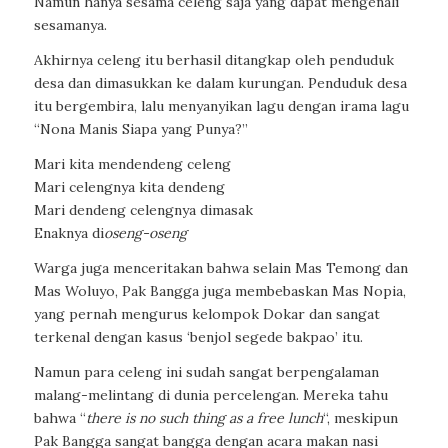
Namun hanya sesama celeng saja yang dapat mengenali
sesamanya.
Akhirnya celeng itu berhasil ditangkap oleh penduduk
desa dan dimasukkan ke dalam kurungan. Penduduk desa
itu bergembira, lalu menyanyikan lagu dengan irama lagu
“Nona Manis Siapa yang Punya?”
Mari kita mendendeng celeng
Mari celengnya kita dendeng
Mari dendeng celengnya dimasak
Enaknya di
oseng-oseng
Warga juga menceritakan bahwa selain Mas Temong dan
Mas Woluyo, Pak Bangga juga membebaskan Mas Nopia,
yang pernah mengurus kelompok Dokar dan sangat
terkenal dengan kasus
‘benjol segede bakpao’
itu.
Namun para celeng ini sudah sangat berpengalaman
malang-melintang di dunia percelengan. Mereka tahu
bahwa “
there is no such thing as a free lunch
“, meskipun
Pak Bangga sangat bangga dengan acara makan nasi