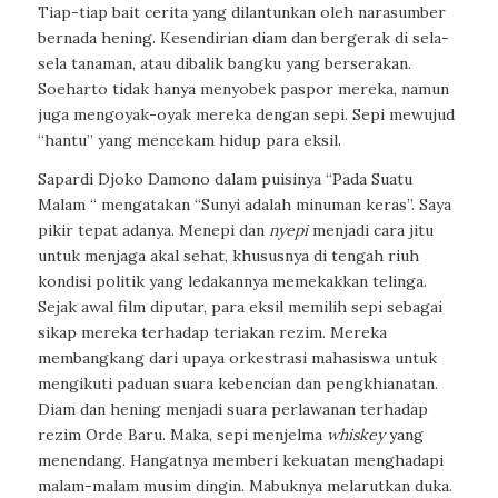
Tiap-tiap bait cerita yang dilantunkan oleh narasumber
bernada hening. Kesendirian diam dan bergerak di sela-
sela tanaman, atau dibalik bangku yang berserakan.
Soeharto tidak hanya menyobek paspor mereka, namun
juga mengoyak-oyak mereka dengan sepi. Sepi mewujud
“hantu” yang mencekam hidup para eksil.
Sapardi Djoko Damono dalam puisinya “Pada Suatu
Malam “ mengatakan “Sunyi adalah minuman keras”. Saya
pikir tepat adanya. Menepi dan
nyepi
menjadi cara jitu
untuk menjaga akal sehat, khususnya di tengah riuh
kondisi politik yang ledakannya memekakkan telinga.
Sejak awal film diputar, para eksil memilih sepi sebagai
sikap mereka terhadap teriakan rezim. Mereka
membangkang dari upaya orkestrasi mahasiswa untuk
mengikuti paduan suara kebencian dan pengkhianatan.
Diam dan hening menjadi suara perlawanan terhadap
rezim Orde Baru. Maka, sepi menjelma
whiskey
yang
menendang. Hangatnya memberi kekuatan menghadapi
malam-malam musim dingin. Mabuknya melarutkan duka.