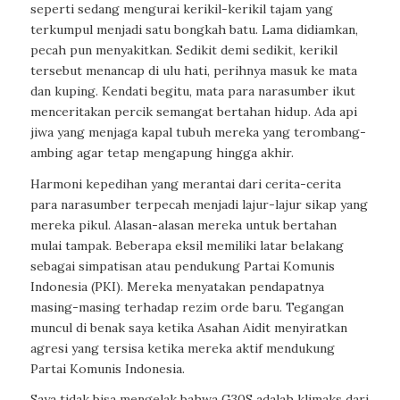
seperti sedang mengurai kerikil-kerikil tajam yang
terkumpul menjadi satu bongkah batu. Lama didiamkan,
pecah pun menyakitkan. Sedikit demi sedikit, kerikil
tersebut menancap di ulu hati, perihnya masuk ke mata
dan kuping. Kendati begitu, mata para narasumber ikut
menceritakan percik semangat bertahan hidup. Ada api
jiwa yang menjaga kapal tubuh mereka yang terombang-
ambing agar tetap mengapung hingga akhir.
Harmoni kepedihan yang merantai dari cerita-cerita
para narasumber terpecah menjadi lajur-lajur sikap yang
mereka pikul. Alasan-alasan mereka untuk bertahan
mulai tampak. Beberapa eksil memiliki latar belakang
sebagai simpatisan atau pendukung Partai Komunis
Indonesia (PKI). Mereka menyatakan pendapatnya
masing-masing terhadap rezim orde baru. Tegangan
muncul di benak saya ketika Asahan Aidit menyiratkan
agresi yang tersisa ketika mereka aktif mendukung
Partai Komunis Indonesia.
Saya tidak bisa mengelak bahwa G30S adalah klimaks dari