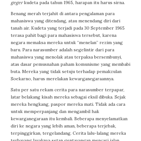
geger
kudeta pada tahun 1965, harapan itu harus sirna.
Benang merah terjahit di antara pengalaman para
mahasiswa yang ditendang, atau menendang diri dari
tanah air. Kudeta yang terjadi pada 30 September 1965
terasa pahit bagi para mahasiswa tersebut, karena
negara memaksa mereka untuk “menelan” rezim yang
baru. Para narasumber adalah segelintir dari para
mahasiswa yang menolak atau terpaksa bersembunyi,
atas dasar pemusnahan paham komunisme yang membabi
buta. Mereka yang tidak setuju terhadap pemakzulan
Soekarno, harus merelakan kewarganegaraannya.
Satu per satu rekam cerita para narasumber terpapar,
latar belakang kisah mereka sebagai eksil dibuka. Sejak
mereka hengkang, paspor mereka mati. Tidak ada cara
untuk memperpanjang dan mengambil hak
kewarganegaraan itu kembali. Beberapa menyelamatkan
diri ke negara yang lebih aman, beberapa terjebak,
terpinggirkan, tergelandang. Cerita lalu-lalang mereka
terbayang layaknya setan gentayangan mencari jalan