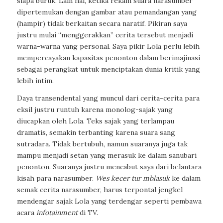
siapa buruk. Lain hal, ketika rekam suara narasumber
dipertemukan dengan gambar atau pemandangan yang
(hampir) tidak berkaitan secara naratif. Pikiran saya
justru mulai “menggerakkan” cerita tersebut menjadi
warna-warna yang personal. Saya pikir Lola perlu lebih
mempercayakan kapasitas penonton dalam berimajinasi
sebagai perangkat untuk menciptakan dunia kritik yang
lebih intim.
Daya transendental yang muncul dari cerita-cerita para
eksil justru runtuh karena monolog-sajak yang
diucapkan oleh Lola. Teks sajak yang terlampau
dramatis, semakin terbanting karena suara sang
sutradara. Tidak bertubuh, namun suaranya juga tak
mampu menjadi setan yang merasuk ke dalam sanubari
penonton. Suaranya justru mencabut saya dari belantara
kisah para narasumber.
Wes kecer tur mblasuk
ke dalam
semak cerita narasumber, harus terpontal jengkel
mendengar sajak Lola yang terdengar seperti pembawa
acara
infotainment
di TV.