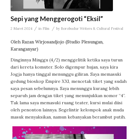
Sepi yang Menggerogoti “Eksil”
/
/
2 Maret 2024
in
Film
by
Borobudur Writers & Cultural Festival
Oleh Razan Wirjosandjojo (Studio Plesungan,
Karanganyar)
Dinginnya Minggu (4/2) menggelitik ketika saya turun
dari kereta komuter. Solo digempur hujan, saya kira
Jogja hanya tinggal menunggu giliran. Saya memasuki
gedung bioskop Empire XXI, mencetak tiket yang sudah
saya pesan sebelumnya. Saya menunggu kurang lebih
separuh jam dengan tiket yang menunjukkan nomor “4”.
Tak lama saya memasuki ruang teater, kursi mulai diisi
oleh penonton lainnya. Segelintir kelompok anak muda
masuk menyaksikan, namun kebanyakan berambut putih.