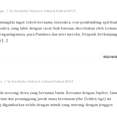
/
oga
by
Borobudur Writers & Cultural Festival BWCF
ngkin ingat tokoh bernama Astavakra, resi pembimbing spiritua
avakra, yang lahir dengan cacat fisik bawaan, diceritakan oleh Lomas
engasingannya, para Pandawa dan istri mereka, Drupadi, berkunjun
i […]
READ MO
/
ga
by
Borobudur Writers & Cultural Festival BWCF
a seorang dewa yang bernama Janus. Bersama dengan Jupiter, Jan
ium dan penanggung jawab masa keemasan (the Golden Age) ini
g digambarkan selalu dengan mimik yang murung dengan jenggot