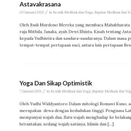
Astavakrasana
/
20 Januari 2021
in
Kronik Meditasi dan Yoga
,
Seputar Meditasi dan Y
Oleh Budi Murdono Mereka yang membaca Mahabharata mu
raja Mithila, Janaka, ayah Dewi Shinta. Kisah tentang Ast
kepada Yudhistira dan saudara-saudaranya. Dalam masa p
tempat-tempat pertapaan suci, antara lain pertapaan Res
Yoga Dan Sikap Optimistik
/
7 Januari 2021
in
Kronik Meditasi dan Yoga
,
Seputar Meditasi dan Yo
Oleh Yudhi Widdyantoro Dalam mitologi Romawi Kuno, ad
merupakan dewa dengan kedudukan tinggi. Penguasa Lat
mempunyai wajah dua. Satu wajah menghadap ke belakan
berantakan, sedang wajah satunya, klimis dan […]