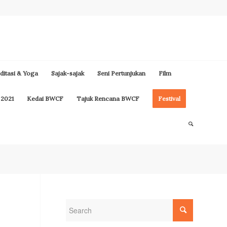
itasi & Yoga
Sajak-sajak
Seni Pertunjukan
Film
 2021
Kedai BWCF
Tajuk Rencana BWCF
Festival