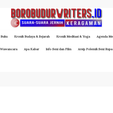
 Buku
Kronik Budaya & Sejarah
Kronik Meditasi & Yoga
Agenda Med
Wawancara
Apa Kabar
Info Seni dan Film
Arsip Polemik Seni Rupa