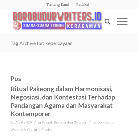
Tentang Kami
Redaksi
Tag Archive for: kepercayaan
Pos
Ritual Pakeong dalam Harmonisasi,
Negosiasi, dan Kontestasi Terhadap
Pandangan Agama dan Masyarakat
Kontemporer
/
/
26 April 2026
in
Kronik Budaya dan Sejarah
by
Borobudur
Writers & Cultural Festival