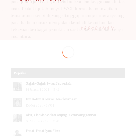
para pekerja kreatif, aktivis budaya dan keagamaan lintas
iman. Pada tiap tahunnya BWCF berusaha menyajikan
tema utama terpilih yang dianggap mampu merangsang
para hadirin untuk menyadari kembali keunikan dan
kekayaan berbagai pemikiran sastra, kesenian dan religi
nusantara.
Popular
Sajak-Sajak Iwan Jaconiah
14 Januari 2021 - 15:46
Puisi-Puisi Nizar Machyuzaar
15 Mei 2021 - 17:04
Aku, Chekhov dan Anjing Kesayangannya
6 Februari 2021 - 11:41
Puisi-Puisi Iyut Fitra