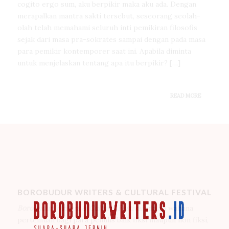
cogito ergo sum, aku berpikir maka aku ada. Dengan
merapalkan mantra sakti tersebut, seseorang seolah-
olah telah memahami seluruh inti pemikiran filosofis
sejak dari masa pra-sokrates sampai dengan pada masa
para pemikir kontemporer saat ini. Apabila diminta
untuk menjelaskan tentang apa itu berpikir? […]
READ MORE
BOROBUDUR WRITERS & CULTURAL FESTIVAL
Borobudur Writers & Cultural Festival
adalah wahana
pertemuan bagi para penulis baik fiksi maupun non fiksi,