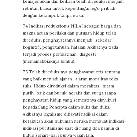
kemajemukan dan keikaan telah direduksi menjadi
rebutan kuasa untuk kepentingan ego pribadi
dengan kelompok tanpa etika.
7.4 Indikasi reduksionis NILAI sebagai harga dan
makna acuan perilaku dan putusan hidup telah
direduksi penghayatannya menjadi “sekedar
kognitif”, pengetahuan, hafalan. Akibatnya tiada
terjadi proses pembatinan “disgesti”
(memamahbiaknya lembu).
7.5 Telah direduksinya penghayatan etis tentang
yang baik menjadi ajaran- ajaran moralitas teks
tulis. Hidup direduksi dalam moralitas “hitam-
putih” baik dan buruk; neraka dan surga tanpa
penghayatan hidup yang semestinya disyukuri
kepada Sang Pencipta dalam suka dan duka.
Akibatnya legalisme dihayati radikal dalam
ketakutan akan hukuman neraka membuat indikasi-
indikasi puritanisme saat di ruang doa namun di
hidup sehari-hari punya wajah lain.