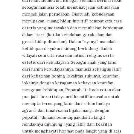
dari individuindividu itu agar semakin bermartabat
sebagai manusia telah membuat jalan kebudayaan
menjadi jalan peradaban. Disitulah, kebudayaan
merupakan “ruang hidup intuitif”, tempat cita rasa
estetis yang merayakan dan memuliakan kehidupan
dalam “tari” (ketika keindahan gerak alam dan
gerak hidup ditarikan). Dalam “nyanyi”, manakala
kehidupan disyukuri kidung berkidung. Itulah
wilayah seni cita rasa dan intuisi religius serta
estetis dari kebudayaan. Sebagai anak yang lahir
dari rahim kebudayaannya, manusia sekaligus lahir
dari kebatinan hening lokalitas sukunya, kearifan
lokalnya dengan keragaman kekayaan kearifan
mengenai kehidupan. Pepatah “tak ada rotan akar
pun jadi” berarti daya arif kreatif berusaha untuk
mencipta terus yang lahir dari rahim budaya
agraris dan tanah sama bijaksananya dengan
pepatah “dimana bumi dipijak disitu langit
hendaknya dijunjung”, yang lahir dari kearifan
untuk menghayati hormat pada langit yang di atas