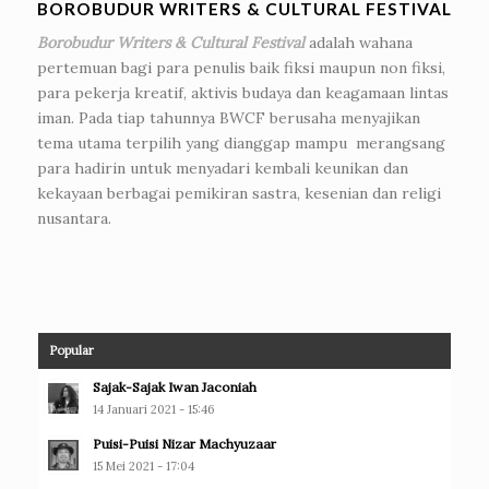
BOROBUDUR WRITERS & CULTURAL FESTIVAL
Borobudur Writers & Cultural Festival
adalah wahana
pertemuan bagi para penulis baik fiksi maupun non fiksi,
para pekerja kreatif, aktivis budaya dan keagamaan lintas
iman. Pada tiap tahunnya BWCF berusaha menyajikan
tema utama terpilih yang dianggap mampu merangsang
para hadirin untuk menyadari kembali keunikan dan
kekayaan berbagai pemikiran sastra, kesenian dan religi
nusantara.
Popular
Sajak-Sajak Iwan Jaconiah
14 Januari 2021 - 15:46
Puisi-Puisi Nizar Machyuzaar
15 Mei 2021 - 17:04