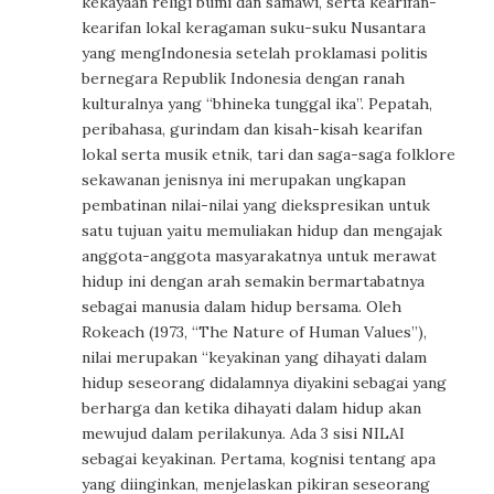
kekayaan religi bumi dan samawi, serta kearifan-
kearifan lokal keragaman suku-suku Nusantara
yang mengIndonesia setelah proklamasi politis
bernegara Republik Indonesia dengan ranah
kulturalnya yang “bhineka tunggal ika”. Pepatah,
peribahasa, gurindam dan kisah-kisah kearifan
lokal serta musik etnik, tari dan saga-saga folklore
sekawanan jenisnya ini merupakan ungkapan
pembatinan nilai-nilai yang diekspresikan untuk
satu tujuan yaitu memuliakan hidup dan mengajak
anggota-anggota masyarakatnya untuk merawat
hidup ini dengan arah semakin bermartabatnya
sebagai manusia dalam hidup bersama. Oleh
Rokeach (1973, “The Nature of Human Values”),
nilai merupakan “keyakinan yang dihayati dalam
hidup seseorang didalamnya diyakini sebagai yang
berharga dan ketika dihayati dalam hidup akan
mewujud dalam perilakunya. Ada 3 sisi NILAI
sebagai keyakinan. Pertama, kognisi tentang apa
yang diinginkan, menjelaskan pikiran seseorang