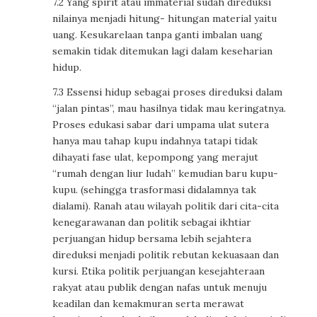
7.2 Yang spirit atau immaterial sudah direduksi
nilainya menjadi hitung- hitungan material yaitu
uang. Kesukarelaan tanpa ganti imbalan uang
semakin tidak ditemukan lagi dalam keseharian
hidup.
7.3 Essensi hidup sebagai proses direduksi dalam
“jalan pintas”, mau hasilnya tidak mau keringatnya.
Proses edukasi sabar dari umpama ulat sutera
hanya mau tahap kupu indahnya tatapi tidak
dihayati fase ulat, kepompong yang merajut
“rumah dengan liur ludah” kemudian baru kupu-
kupu. (sehingga trasformasi didalamnya tak
dialami). Ranah atau wilayah politik dari cita-cita
kenegarawanan dan politik sebagai ikhtiar
perjuangan hidup bersama lebih sejahtera
direduksi menjadi politik rebutan kekuasaan dan
kursi. Etika politik perjuangan kesejahteraan
rakyat atau publik dengan nafas untuk menuju
keadilan dan kemakmuran serta merawat