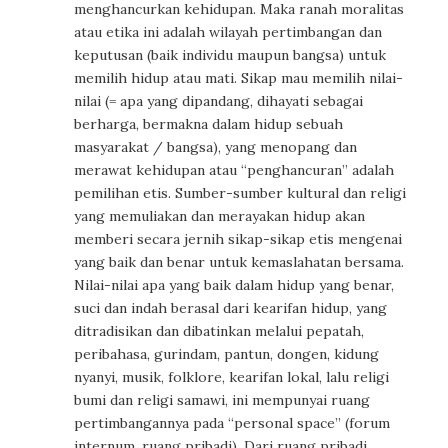
menghancurkan kehidupan. Maka ranah moralitas
atau etika ini adalah wilayah pertimbangan dan
keputusan (baik individu maupun bangsa) untuk
memilih hidup atau mati. Sikap mau memilih nilai-
nilai (= apa yang dipandang, dihayati sebagai
berharga, bermakna dalam hidup sebuah
masyarakat / bangsa), yang menopang dan
merawat kehidupan atau “penghancuran” adalah
pemilihan etis. Sumber-sumber kultural dan religi
yang memuliakan dan merayakan hidup akan
memberi secara jernih sikap-sikap etis mengenai
yang baik dan benar untuk kemaslahatan bersama.
Nilai-nilai apa yang baik dalam hidup yang benar,
suci dan indah berasal dari kearifan hidup, yang
ditradisikan dan dibatinkan melalui pepatah,
peribahasa, gurindam, pantun, dongen, kidung
nyanyi, musik, folklore, kearifan lokal, lalu religi
bumi dan religi samawi, ini mempunyai ruang
pertimbangannya pada “personal space” (forum
internum, ruang pribadi). Dari ruang pribadi