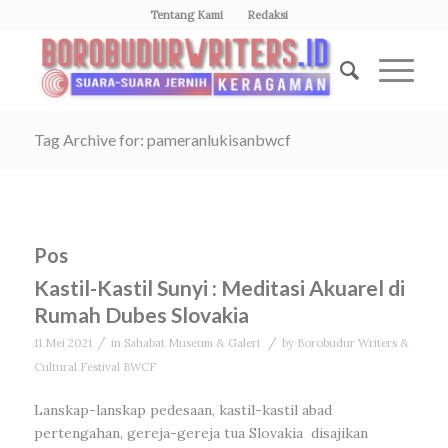
Tentang Kami
Redaksi
Tag Archive for: pameranlukisanbwcf
Pos
Kastil-Kastil Sunyi : Meditasi Akuarel di
Rumah Dubes Slovakia
/
/
11 Mei 2021
in
Sahabat Museum & Galeri
by
Borobudur Writers &
Cultural Festival BWCF
Lanskap-lanskap pedesaan, kastil-kastil abad
pertengahan, gereja-gereja tua Slovakia disajikan