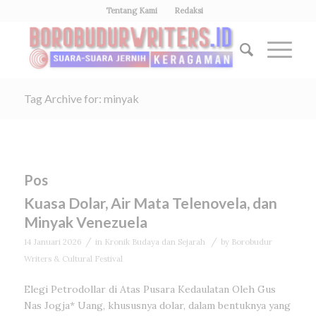
Tentang Kami
Redaksi
Tag Archive for: minyak
Pos
Kuasa Dolar, Air Mata Telenovela, dan
Minyak Venezuela
/
/
14 Januari 2026
in
Kronik Budaya dan Sejarah
by
Borobudur
Writers & Cultural Festival
Elegi Petrodollar di Atas Pusara Kedaulatan Oleh Gus
Nas Jogja* Uang, khususnya dolar, dalam bentuknya yang