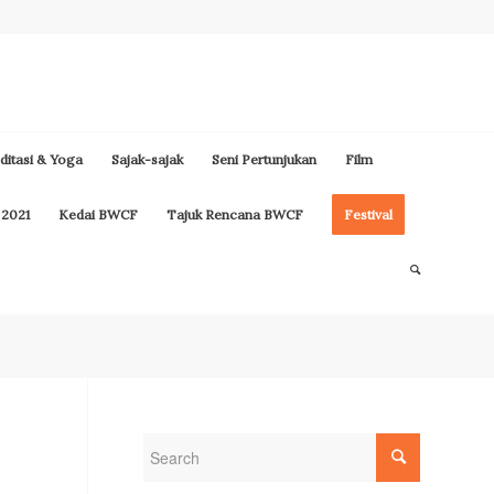
itasi & Yoga
Sajak-sajak
Seni Pertunjukan
Film
 2021
Kedai BWCF
Tajuk Rencana BWCF
Festival