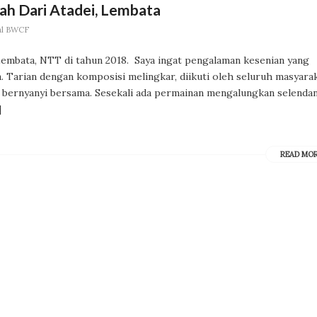
sah Dari Atadei, Lembata
val BWCF
 Lembata, NTT di tahun 2018. Saya ingat pengalaman kesenian yang
. Tarian dengan komposisi melingkar, diikuti oleh seluruh masyarak
il bernyanyi bersama. Sesekali ada permainan mengalungkan selenda
]
READ MO