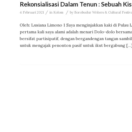
Rekonsialisasi Dalam Tenun : Sebuah Ki
/
/
4 Februari 2021
in
Kolom
by
Borobudur Writers & Cultural Festi
Oleh: Lusiana Limono 1 Saya menginjakkan kaki di Pulau
pertama kali saya alami adalah menari Dolo-dolo bersama
bersifat partisipatif, dengan bergandengan tangan samb
untuk mengajak penonton pasif untuk ikut bergabung […