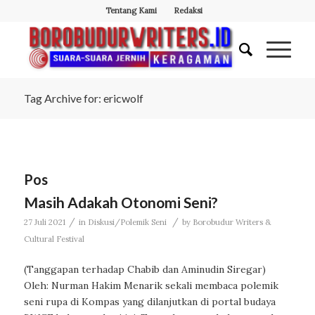
Tentang Kami
Redaksi
Tag Archive for: ericwolf
Pos
Masih Adakah Otonomi Seni?
/
/
27 Juli 2021
in
Diskusi/Polemik Seni
by
Borobudur Writers &
Cultural Festival
(Tanggapan terhadap Chabib dan Aminudin Siregar)
Oleh: Nurman Hakim Menarik sekali membaca polemik
seni rupa di Kompas yang dilanjutkan di portal budaya