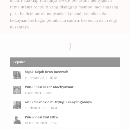
iman. Pada tiap tahunnya BWCF berusaha menyajikan
tema utama terpilih yang dianggap mampu merangsang
para hadirin untuk menyadari kembali keunikan dan
kekayaan berbagai pemikiran sastra, kesenian dan religi
nusantara.
Popular
Sajak-Sajak Iwan Jaconiah
14 Januari 2021 - 15:46
Puisi-Puisi Nizar Machyuzaar
15 Mei 2021 - 17:04
Aku, Chekhov dan Anjing Kesayangannya
6 Februari 2021 - 11:41
Puisi-Puisi Iyut Fitra
10 Januari 2021 - 16:52