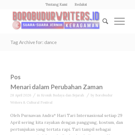
Tentang Kami
Redaksi
Tag Archive for: dance
Pos
Menari dalam Perubahan Zaman
/
/
28 April 2026
in
Kronik Budaya dan Sejarah
by
Borobudur
Writers & Cultural Festival
Oleh Purnawan Andra* Hari Tari Internasional setiap 29
April sering kita rayakan dengan panggung, kostum, dan
pertunjukan yang tertata rapi. Tari tampil sebagai