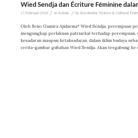
Wied Sendja dan Écriture Féminine dal
/
/
27 Februari 2026
in
Kolom
by
Borobudur Writers & Cultural Festi
Oleh Seno Gumira Ajidarma* Wied Sendja, perempuan peng
mengungkap perlakuan patriarkal terhadap perempuan,
kesadaran maupun ketaksadaran, dalam iklim budaya urban
cerita-gambar gubahan Wied Sendja. Akan tergabung ke 