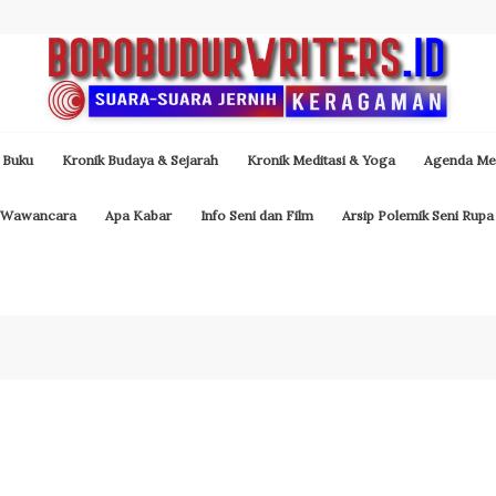
 Buku
Kronik Budaya & Sejarah
Kronik Meditasi & Yoga
Agenda Med
Wawancara
Apa Kabar
Info Seni dan Film
Arsip Polemik Seni Rupa