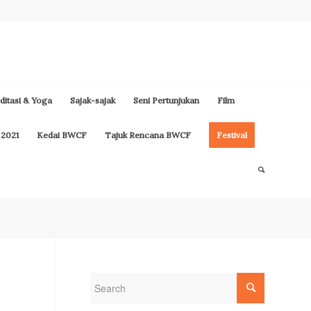
itasi & Yoga
Sajak-sajak
Seni Pertunjukan
Film
 2021
Kedai BWCF
Tajuk Rencana BWCF
Festival